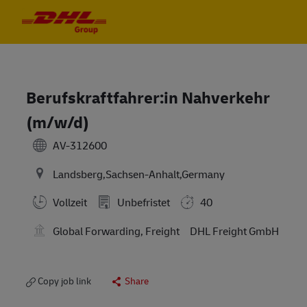
Skip to main content
Skip to main content
-
-
Berufskraftfahrer:in Nahverkehr
(m/w/d)
AV-312600
Landsberg,Sachsen-Anhalt,Germany
Vollzeit
Unbefristet
40
Global Forwarding, Freight
DHL Freight GmbH
Copy job link
Share