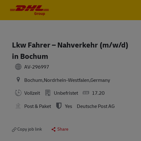
Skip to main content
Skip to main content
-
-
Lkw Fahrer – Nahverkehr (m/w/d)
in Bochum
AV-296997
Bochum,Nordrhein-Westfalen,Germany
Vollzeit
Unbefristet
17.20
Post & Paket
Yes
Deutsche Post AG
Copy job link
Share