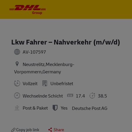
Skip to main content
Skip to main content
-
-
Lkw Fahrer – Nahverkehr (m/w/d)
AV-107597
Neustrelitz,Mecklenburg-
Vorpommern,Germany
Vollzeit
Unbefristet
Wechselnde Schicht
17.4
38.5
Post & Paket
Yes
Deutsche Post AG
Copy job link
Share