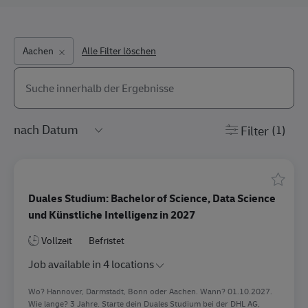
Aachen
Alle Filter löschen
Search from below list
the results are updated
Filter
(1)
Speiche
Duales Studium: Bachelor of Science, Data Science
und Künstliche Intelligenz in 2027
Vollzeit
Befristet
Job available in 4 locations
Wo? Hannover, Darmstadt, Bonn oder Aachen. Wann? 01.10.2027.
Wie lange? 3 Jahre. Starte dein Duales Studium bei der DHL AG,