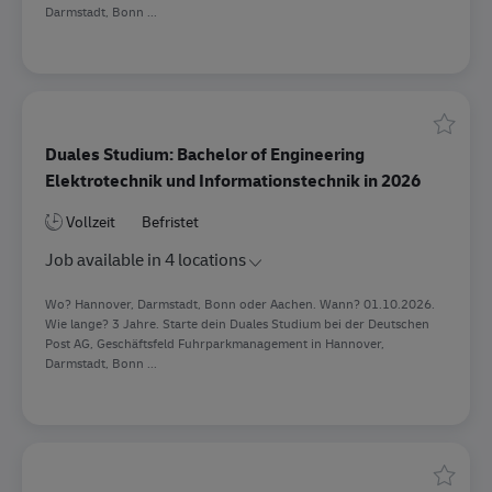
Darmstadt, Bonn ...
Speiche
Duales Studium: Bachelor of Engineering
Elektrotechnik und Informationstechnik in 2026
Vollzeit
Befristet
Job available in 4 locations
Wo? Hannover, Darmstadt, Bonn oder Aachen. Wann? 01.10.2026.
Wie lange? 3 Jahre. Starte dein Duales Studium bei der Deutschen
Post AG, Geschäftsfeld Fuhrparkmanagement in Hannover,
Darmstadt, Bonn ...
Speiche