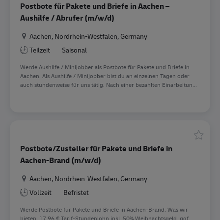
Postbote für Pakete und Briefe in Aachen –
Aushilfe / Abrufer (m/w/d)
Standort
Aachen, Nordrhein-Westfalen, Germany
Teilzeit
Saisonal
Werde Aushilfe / Minijobber als Postbote für Pakete und Briefe in
Aachen. Als Aushilfe / Minijobber bist du an einzelnen Tagen oder
auch stundenweise für uns tätig. Nach einer bezahlten Einarbeitun...
Speiche
Postbote/Zusteller für Pakete und Briefe in
Aachen-Brand (m/w/d)
Standort
Aachen, Nordrhein-Westfalen, Germany
Vollzeit
Befristet
Werde Postbote für Pakete und Briefe in Aachen-Brand. Was wir
bieten. 17,96 € Tarif-Stundenlohn inkl. 50% Weihnachtsgeld, ggf.