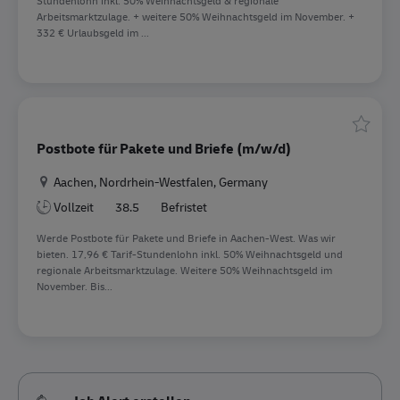
Stundenlohn inkl. 50% Weihnachtsgeld & regionale
Arbeitsmarktzulage. + weitere 50% Weihnachtsgeld im November. +
332 € Urlaubsgeld im ...
Speiche
Postbote für Pakete und Briefe (m/w/d)
Standort
Aachen, Nordrhein-Westfalen, Germany
Vollzeit
38.5
Befristet
Werde Postbote für Pakete und Briefe in Aachen-West. Was wir
bieten. 17,96 € Tarif-Stundenlohn inkl. 50% Weihnachtsgeld und
regionale Arbeitsmarktzulage. Weitere 50% Weihnachtsgeld im
November. Bis...