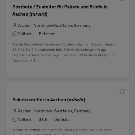
Speiche
Postbote / Zusteller für Pakete und Briefe in
Aachen (m/w/d)
Standort
Aachen, Nordrhein-Westfalen, Germany
Vollzeit
Befristet
Werde Postbote für Pakete und Briefe in Aachen. Was wir bieten.
18,50 € Tarif-Stundenlohn inkl. 50% Weihnachtsgeld & ggf.
regionale Arbeitsmarktzulage. + weitere 50% Weihnachtsgeld im
November. + 3...
Speiche
Paketzusteller in Aachen (m/w/d)
Standort
Aachen, Nordrhein-Westfalen, Germany
Vollzeit
38.5
Befristet
Werde Paketzusteller in Aachen . Was wir bieten. 18,50 € Tarif-