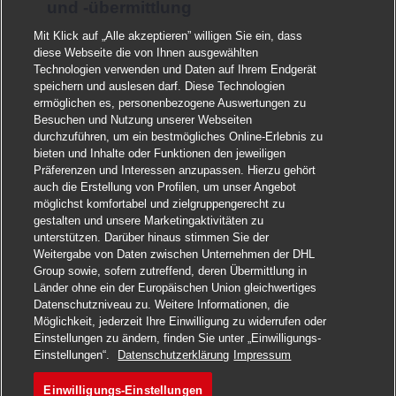
und -übermittlung
>
Jobs in Aachen
Mit Klick auf „Alle akzeptieren” willigen Sie ein, dass
>
Jobs in Aschheim
diese Webseite die von Ihnen ausgewählten
Technologien verwenden und Daten auf Ihrem Endgerät
>
Jobs in Augsburg
speichern und auslesen darf. Diese Technologien
ermöglichen es, personenbezogene Auswertungen zu
>
Jobs in Berlin
Besuchen und Nutzung unserer Webseiten
durchzuführen, um ein bestmögliches Online-Erlebnis zu
>
Jobs in Bielefeld
bieten und Inhalte oder Funktionen den jeweiligen
Präferenzen und Interessen anzupassen. Hierzu gehört
>
Jobs in Bochum
auch die Erstellung von Profilen, um unser Angebot
möglichst komfortabel und zielgruppengerecht zu
>
Jobs in Bonn
gestalten und unsere Marketingaktivitäten zu
unterstützen. Darüber hinaus stimmen Sie der
Weitergabe von Daten zwischen Unternehmen der DHL
>
Jobs in Braunschweig
Group sowie, sofern zutreffend, deren Übermittlung in
Länder ohne ein der Europäischen Union gleichwertiges
>
Jobs in Bremen
Datenschutzniveau zu. Weitere Informationen, die
Möglichkeit, jederzeit Ihre Einwilligung zu widerrufen oder
>
Jobs in Chemnitz
Einstellungen zu ändern, finden Sie unter „Einwilligungs-
Einstellungen“.
Datenschutzerklärung
Impressum
Einwilligungs-Einstellungen