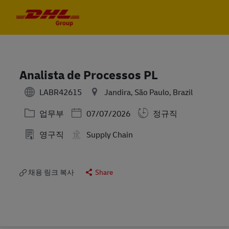
Skip to main content
Skip to main content
-
-
Analista de Processos PL
LABR42615
Jandira, São Paulo, Brazil
카테고리
Posted Date
업무부
07/07/2026
정규직
영구직
Supply Chain
채용 링크 복사
Share