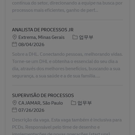
contínua do setor, direcionando a equipe na busca por
processos mais eficientes, ganho de perf...
ANALISTA DE PROCESSOS JR
장소
카테고리
Extrema, Minas Gerais
업무부
Posted Date
08/04/2026
Sobre a DHL. Conectando pessoas, melhorando vidas.
Torne-se um DHL e obtenha o essencial do seu dia a
dia, através dos melhores benefícios, buscando a sua
segurança, a sua saúde e a de sua família....
SUPERVISÃO DE PROCESSOS
장소
카테고리
CAJAMAR, São Paulo
업무부
Posted Date
07/26/2026
Descrição da vaga. Esta vaga também é inclusiva para
PCDs. Responsável pelo time de desenho e
implementações de novas operações (start ups).