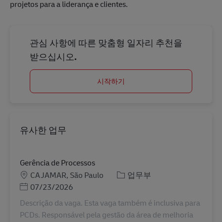
projetos para a liderança e clientes.
관심 사항에 따른 맞춤형 일자리 추천을
받으십시오.
시작하기
유사한 업무
Gerência de Processos
장소
카테고리
CAJAMAR, São Paulo
업무부
Posted Date
07/23/2026
Descrição da vaga. Esta vaga também é inclusiva para
PCDs. Responsável pela gestão da área de melhoria