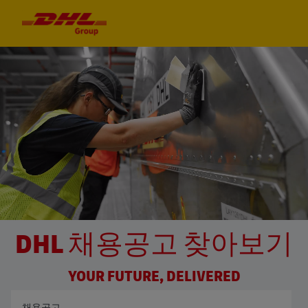
Skip to main content
Skip to main content
-
-
DHL 채용공고 찾아보기
YOUR FUTURE, DELIVERED
직책 검색