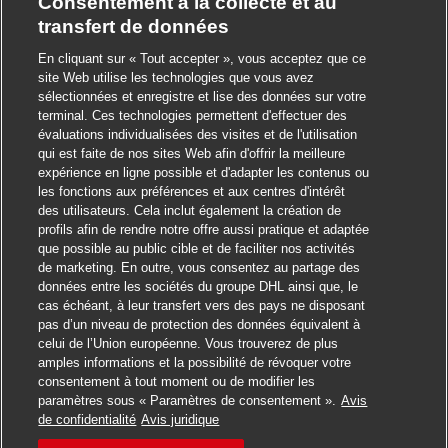
Consentement à la collecte et au
transfert de données
En cliquant sur « Tout accepter », vous acceptez que ce
site Web utilise les technologies que vous avez
sélectionnées et enregistre et lise des données sur votre
terminal. Ces technologies permettent d'effectuer des
évaluations individualisées des visites et de l'utilisation
qui est faite de nos sites Web afin d'offrir la meilleure
expérience en ligne possible et d'adapter les contenus ou
les fonctions aux préférences et aux centres d'intérêt
des utilisateurs. Cela inclut également la création de
profils afin de rendre notre offre aussi pratique et adaptée
que possible au public cible et de faciliter nos activités
de marketing. En outre, vous consentez au partage des
données entre les sociétés du groupe DHL ainsi que, le
cas échéant, à leur transfert vers des pays ne disposant
pas d’un niveau de protection des données équivalent à
celui de l’Union européenne. Vous trouverez de plus
amples informations et la possibilité de révoquer votre
consentement à tout moment ou de modifier les
paramètres sous « Paramètres de consentement ».
Avis
Postuler
de confidentialité
Avis juridique