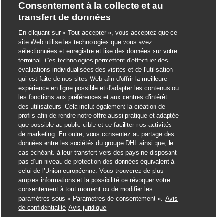
Consentement à la collecte et au
transfert de données
En cliquant sur « Tout accepter », vous acceptez que ce
site Web utilise les technologies que vous avez
sélectionnées et enregistre et lise des données sur votre
terminal. Ces technologies permettent d'effectuer des
évaluations individualisées des visites et de l'utilisation
qui est faite de nos sites Web afin d'offrir la meilleure
expérience en ligne possible et d'adapter les contenus ou
les fonctions aux préférences et aux centres d'intérêt
des utilisateurs. Cela inclut également la création de
profils afin de rendre notre offre aussi pratique et adaptée
que possible au public cible et de faciliter nos activités
de marketing. En outre, vous consentez au partage des
données entre les sociétés du groupe DHL ainsi que, le
cas échéant, à leur transfert vers des pays ne disposant
pas d’un niveau de protection des données équivalent à
celui de l’Union européenne. Vous trouverez de plus
amples informations et la possibilité de révoquer votre
consentement à tout moment ou de modifier les
paramètres sous « Paramètres de consentement ».
Avis
Postuler
de confidentialité
Avis juridique