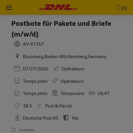
Skip to main content
-
(0)
Postbote für Pakete und Briefe
(m/w/d)
AV-97767
Blumberg,Baden-Württemberg,Germany
Posted Date
07/27/2026
Opérateurs
Temps plein
Opérateurs
Working Hours
Temps plein
Temporaire
18,47
38.5
Post & Parcel
Deutsche Post AG
Yes
Livraison