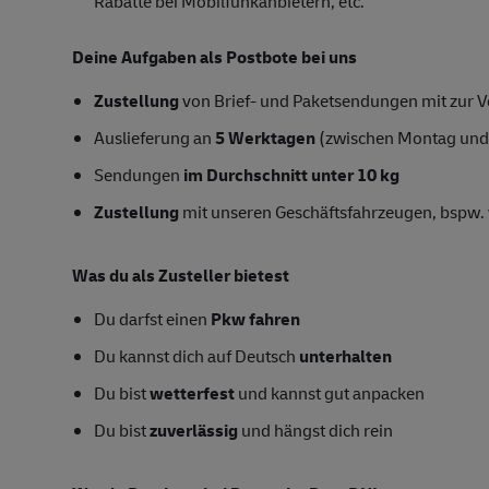
Rabatte bei Mobilfunkanbietern, etc.
Deine Aufgaben als Postbote bei uns
Zustellung
von Brief- und Paketsendungen mit zur Ve
Auslieferung an
5 Werktagen
(zwischen Montag und
Sendungen
im Durchschnitt unter 10 kg
Zustellung
mit unseren Geschäftsfahrzeugen, bspw. 
Was du als Zusteller bietest
Du darfst einen
Pkw fahren
Du kannst dich auf Deutsch
unterhalten
Du bist
wetterfest
und kannst gut anpacken
Du bist
zuverlässig
und hängst dich rein