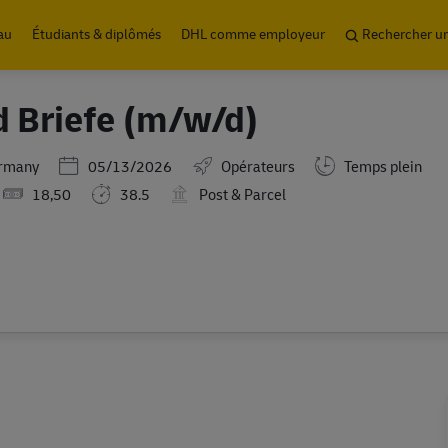
Skip to main content
au
Étudiants & diplômés
DHL comme employeur
Rechercher u
d Briefe (m/w/d)
Posted Date
ermany
05/13/2026
Opérateurs
Temps plein
18,50
38.5
Post & Parcel