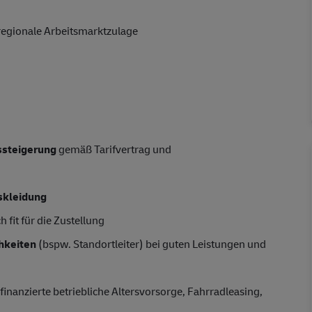
regionale Arbeitsmarktzulage
tssteigerung
gemäß Tarifvertrag und
skleidung
 fit für die Zustellung
hkeiten
(bspw. Standortleiter) bei guten Leistungen und
finanzierte betriebliche Altersvorsorge, Fahrradleasing,