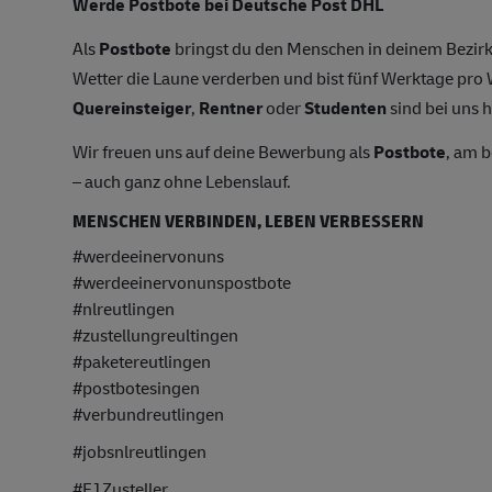
Werde Postbote bei Deutsche Post DHL
Als
Postbote
bringst du den Menschen in deinem Bezirk
Wetter die Laune verderben und bist fünf Werktage pr
Quereinsteiger
,
Rentner
oder
Studenten
sind bei uns h
Wir freuen uns auf deine Bewerbung als
Postbote
, am 
– auch ganz ohne Lebenslauf.
MENSCHEN VERBINDEN, LEBEN VERBESSERN
#werdeeinervonuns
#werdeeinervonunspostbote
#nlreutlingen
#zustellungreultingen
#paketereutlingen
#postbotesingen
#verbundreutlingen
#jobsnlreutlingen
#F1Zusteller