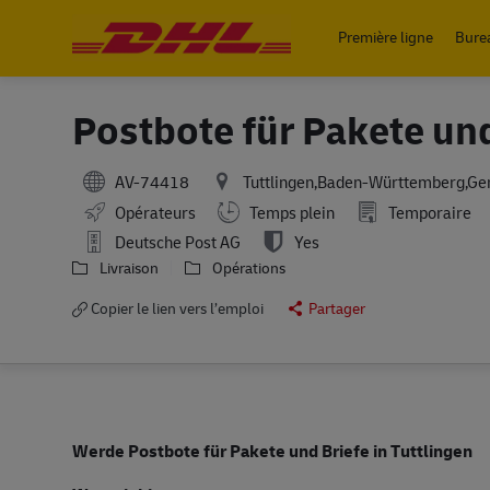
Première ligne
Bure
-
Postbote für Pakete un
AV-74418
Tuttlingen,Baden-Württemberg,G
Working Hours
Opérateurs
Temps plein
Temporaire
Deutsche Post AG
Yes
Livraison
Opérations
Copier le lien vers l’emploi
Partager
Werde Postbote für Pakete und Briefe in Tuttlingen