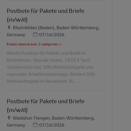
Postbote für Pakete und Briefe
(m/w/d)
Lieu
Rheinfelden (Baden), Baden-Württemberg,
Posted Date
Germany
07/16/2026
Emploi associé avec 2 catégories
Werde Postbote für Pakete und Briefe in
Rheinfelden. Was wir bieten. 19,02 € Tarif-
Stundenlohn inkl. 50% Weihnachtsgeld und
regionaler Arbeitsmarktzulage. Weitere 50%
Weihnachtsgeld im November. Bi...
Postbote für Pakete und Briefe
(m/w/d)
Lieu
Waldshut-Tiengen, Baden-Württemberg,
Posted Date
Germany
07/16/2026