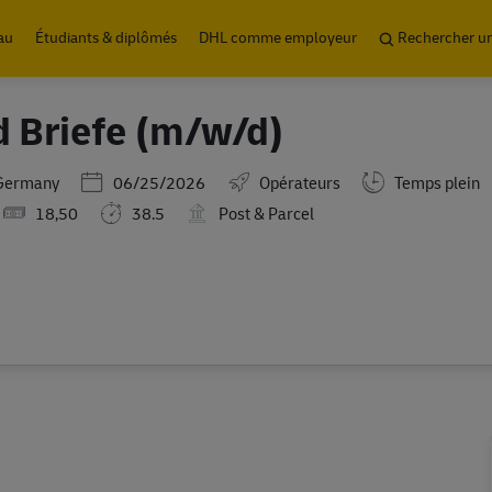
Skip to main content
au
Étudiants & diplômés
DHL comme employeur
Rechercher u
d Briefe (m/w/d)
Posted Date
,Germany
06/25/2026
Opérateurs
Temps plein
18,50
38.5
Post & Parcel