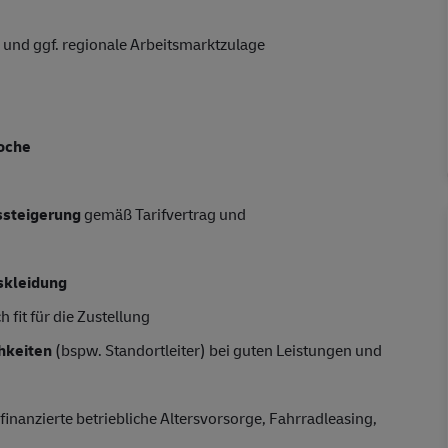
 und ggf. regionale Arbeitsmarktzulage
oche
tssteigerung
gemäß Tarifvertrag und
skleidung
 fit für die Zustellung
hkeiten
(bspw. Standortleiter) bei guten Leistungen und
finanzierte betriebliche Altersvorsorge, Fahrradleasing,