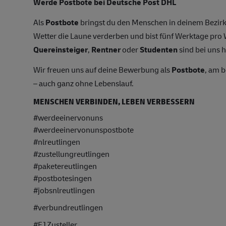
Werde Postbote bei Deutsche Post DHL
Als
Postbote
bringst du den Menschen in deinem Bezirk
Wetter die Laune verderben und bist fünf Werktage pr
Quereinsteiger
,
Rentner
oder
Studenten
sind bei uns h
Wir freuen uns auf deine Bewerbung als
Postbote
, am 
– auch ganz ohne Lebenslauf.
MENSCHEN VERBINDEN, LEBEN VERBESSERN
#werdeeinervonuns
#werdeeinervonunspostbote
#nlreutlingen
#zustellungreutlingen
#paketereutlingen
#postbotesingen
#jobsnlreutlingen
#verbundreutlingen
#F1Zusteller