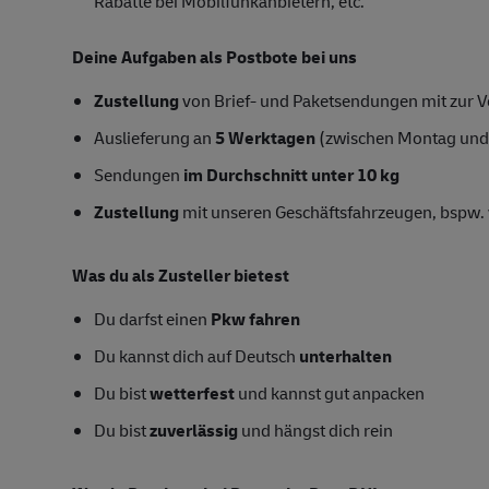
Rabatte bei Mobilfunkanbietern, etc.
Deine Aufgaben als Postbote bei uns
Zustellung
von Brief- und Paketsendungen mit zur Ve
Auslieferung an
5 Werktagen
(zwischen Montag und
Sendungen
im Durchschnitt unter 10 kg
Zustellung
mit unseren Geschäftsfahrzeugen, bspw. 
Was du als Zusteller bietest
Du darfst einen
Pkw fahren
Du kannst dich auf Deutsch
unterhalten
Du bist
wetterfest
und kannst gut anpacken
Du bist
zuverlässig
und hängst dich rein