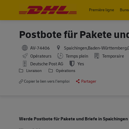
Première ligne
Bure
-
Postbote für Pakete un
AV-74406
Spaichingen,Baden-Württemberg
Working Hours
Opérateurs
Temps plein
Temporaire
Deutsche Post AG
Yes
Livraison
Opérations
Copier le lien vers l’emploi
Partager
Werde Postbote für Pakete und Briefe in Spaichingen