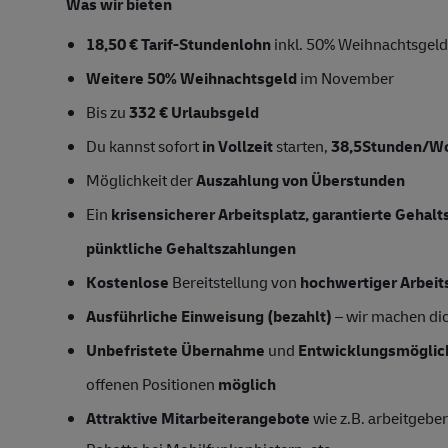
Was wir bieten
18,50 € Tarif-Stundenlohn
inkl. 50% Weihnachtsgeld
Weitere 50% Weihnachtsgeld
im November
Bis zu
332 € Urlaubsgeld
Du kannst sofort
in Vollzeit
starten,
38,5Stunden/W
Möglichkeit der
Auszahlung von Überstunden
Ein
krisensicherer Arbeitsplatz, garantierte Gehal
pünktliche Gehaltszahlungen
Kostenlose
Bereitstellung von
hochwertiger Arbeit
Ausführliche Einweisung (bezahlt)
– wir machen dich
Unbefristete Übernahme
und
Entwicklungsmöglic
offenen Positionen
möglich
Attraktive Mitarbeiterangebote
wie z.B. arbeitgeber