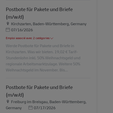
Postbote für Pakete und Briefe
(m/w/d)
Lieu
Kirchzarten, Baden-Württemberg, Germany
Posted Date
07/16/2026
Emploi associé avec 2 catégories
Werde Postbote für Pakete und Briefe in
Kirchzarten. Was wir bieten. 19,02 € Tarif-
Stundenlohn inkl. 50% Weihnachtsgeld und
regionale Arbeitsmarktzulage. Weitere 50%
Weihnachtsgeld im November. Bis...
Postbote für Pakete und Briefe
(m/w/d)
Lieu
Freiburg im Breisgau, Baden-Württemberg,
Posted Date
Germany
07/17/2026