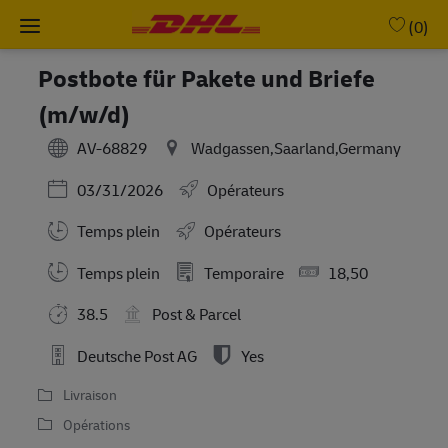
Skip to main content
-
(0)
Postbote für Pakete und Briefe
(m/w/d)
AV-68829
Wadgassen,Saarland,Germany
Posted Date
03/31/2026
Opérateurs
Temps plein
Opérateurs
Working Hours
Temps plein
Temporaire
18,50
38.5
Post & Parcel
Deutsche Post AG
Yes
Livraison
Opérations