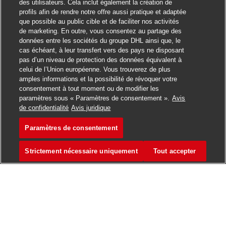
des utilisateurs. Cela inclut également la création de
profils afin de rendre notre offre aussi pratique et adaptée
que possible au public cible et de faciliter nos activités
de marketing. En outre, vous consentez au partage des
données entre les sociétés du groupe DHL ainsi que, le
cas échéant, à leur transfert vers des pays ne disposant
pas d’un niveau de protection des données équivalent à
celui de l’Union européenne. Vous trouverez de plus
amples informations et la possibilité de révoquer votre
consentement à tout moment ou de modifier les
paramètres sous « Paramètres de consentement ».
Avis
Postuler
de confidentialité
Avis juridique
Paramètres de consentement
Postbote für Pakete und Bri
Favori
Strictement nécessaire uniquement
Tout accepter