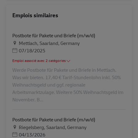
Emplois similaires
Postbote für Pakete und Briefe (m/w/d)
Lieu
Mettlach, Saarland, Germany
Posted Date
07/18/2025
Emploi associé avec 2 catégories
Werde Postbote für Pakete und Briefe in Mettlach.
Was wir bieten. 17,40 € Tarif-Stundenlohn inkl. 50%
Weihnachtsgeld und ggf. regionale
Arbeitsmarktzulage. Weitere 50% Weihnachtsgeld im
November. B...
Postbote für Pakete und Briefe (m/w/d)
Lieu
Riegelsberg, Saarland, Germany
Posted Date
04/13/2026