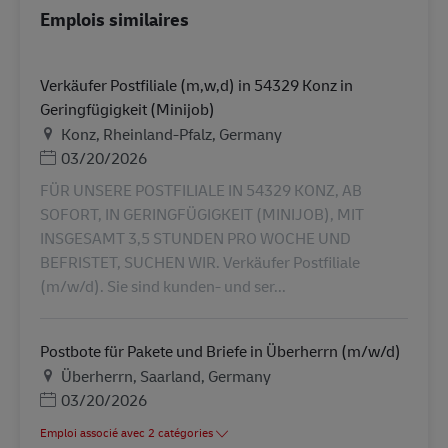
Emplois similaires
Verkäufer Postfiliale (m,w,d) in 54329 Konz in
Geringfügigkeit (Minijob)
Lieu
Konz, Rheinland-Pfalz, Germany
Posted Date
03/20/2026
FÜR UNSERE POSTFILIALE IN 54329 KONZ, AB
SOFORT, IN GERINGFÜGIGKEIT (MINIJOB), MIT
INSGESAMT 3,5 STUNDEN PRO WOCHE UND
BEFRISTET, SUCHEN WIR. Verkäufer Postfiliale
(m/w/d). Sie sind kunden- und ser...
Postbote für Pakete und Briefe in Überherrn (m/w/d)
Lieu
Überherrn, Saarland, Germany
Posted Date
03/20/2026
Emploi associé avec 2 catégories