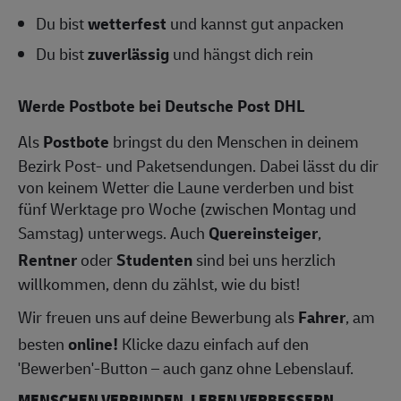
Du bist
wetterfest
und kannst gut anpacken
Du bist
zuverlässig
und hängst dich rein
Werde Postbote bei Deutsche Post DHL
Als
Postbote
bringst du den Menschen in deinem
Bezirk Post- und Paketsendungen. Dabei lässt du dir
von keinem Wetter die Laune verderben und bist
fünf Werktage pro Woche (zwischen Montag und
Samstag) unterwegs. Auch
Quereinsteiger
,
Rentner
oder
Studenten
sind bei uns herzlich
willkommen, denn du zählst, wie du bist!
Wir freuen uns auf deine Bewerbung als
Fahrer
, am
besten
online!
Klicke dazu einfach auf den
'Bewerben'-Button – auch ganz ohne Lebenslauf.
MENSCHEN VERBINDEN, LEBEN VERBESSERN