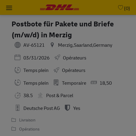
Skip to main content
-
(0)
Postbote für Pakete und Briefe
(m/w/d) in Merzig
AV-65121
Merzig,Saarland,Germany
Posted Date
03/31/2026
Opérateurs
Temps plein
Opérateurs
Working Hours
Temps plein
Temporaire
18,50
38.5
Post & Parcel
Deutsche Post AG
Yes
Livraison
Opérations