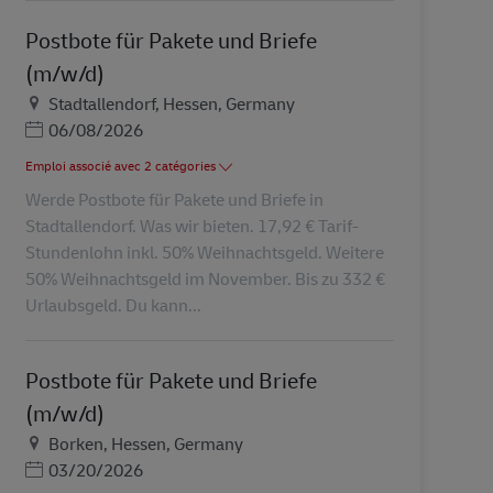
Postbote für Pakete und Briefe
(m/w/d)
Lieu
Stadtallendorf, Hessen, Germany
Posted Date
06/08/2026
Emploi associé avec 2 catégories
Werde Postbote für Pakete und Briefe in
Stadtallendorf. Was wir bieten. 17,92 € Tarif-
Stundenlohn inkl. 50% Weihnachtsgeld. Weitere
50% Weihnachtsgeld im November. Bis zu 332 €
Urlaubsgeld. Du kann...
Postbote für Pakete und Briefe
(m/w/d)
Lieu
Borken, Hessen, Germany
Posted Date
03/20/2026