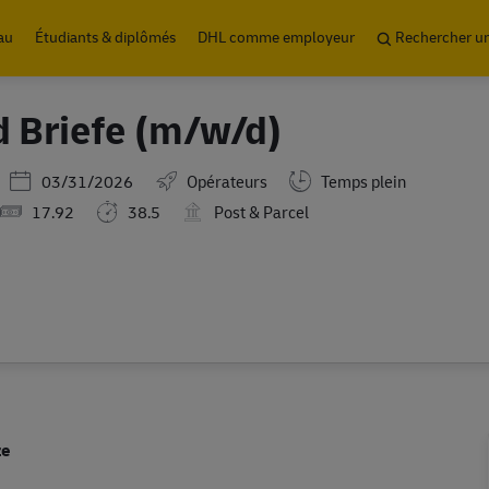
Skip to main content
au
Étudiants & diplômés
DHL comme employeur
Rechercher u
d Briefe (m/w/d)
Posted Date
03/31/2026
Opérateurs
Temps plein
17.92
38.5
Post & Parcel
ze