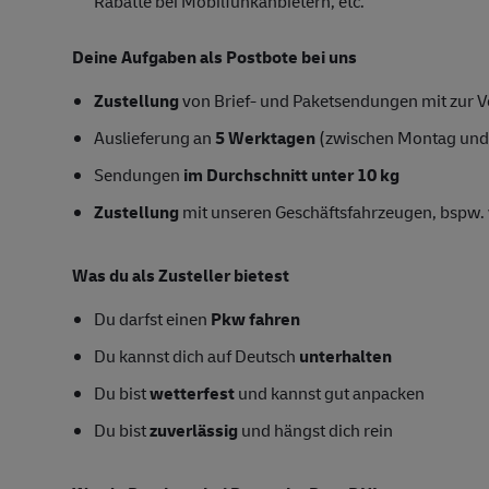
Rabatte bei Mobilfunkanbietern, etc.
Deine Aufgaben als Postbote bei uns
Zustellung
von Brief- und Paketsendungen mit zur Ve
Auslieferung an
5 Werktagen
(zwischen Montag und
Sendungen
im Durchschnitt unter 10 kg
Zustellung
mit unseren Geschäftsfahrzeugen, bspw. 
Was du als Zusteller bietest
Du darfst einen
Pkw fahren
Du kannst dich auf Deutsch
unterhalten
Du bist
wetterfest
und kannst gut anpacken
Du bist
zuverlässig
und hängst dich rein