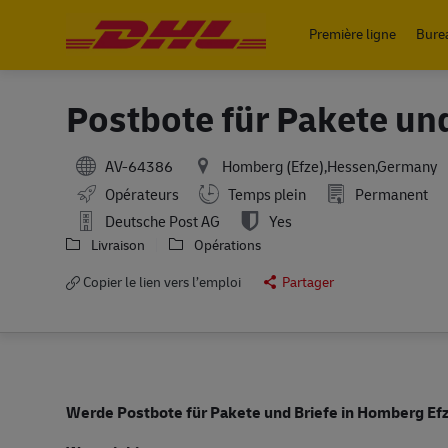
Première ligne
Bure
-
Postbote für Pakete un
AV-64386
Homberg (Efze),Hessen,Germany
Working Hours
Opérateurs
Temps plein
Permanent
Deutsche Post AG
Yes
Livraison
Opérations
Copier le lien vers l’emploi
Partager
Werde Postbote für Pakete und Briefe in Homberg Ef