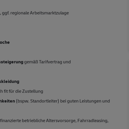
 ggf. regionale Arbeitsmarktzulage
Woche
tssteigerung
gemäß Tarifvertrag und
skleidung
 fit für die Zustellung
hkeiten
(bspw. Standortleiter) bei guten Leistungen und
finanzierte betriebliche Altersvorsorge, Fahrradleasing,