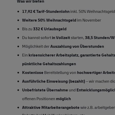
Was wir bieten
17,92 € Tarif-Stundenlohn
inkl. 50% Weihnachtsgeld,
Weitere 50% Weihnachtsgeld
im November
Bis zu
332 € Urlaubsgeld
Du kannst sofort
in Vollzeit
starten,
38,5 Stunden/
Möglichkeit der
Auszahlung von Überstunden
Ein
krisensicherer Arbeitsplatz, garantierte Gehal
pünktliche Gehaltszahlungen
Kostenlose
Bereitstellung von
hochwertiger Arbeit
Ausführliche Einweisung (bezahlt)
– wir machen dich
Unbefristete Übernahme
und
Entwicklungsmöglic
offenen Positionen
möglich
Attraktive Mitarbeiterangebote
wie z.B. arbeitgeber