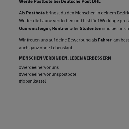
Werde Postbote bei Deutsche Post DHL
Als
Postbote
bringst du den Menschen in deinem Bezirk
Wetter die Laune verderben und bist fünf Werktage pr
Quereinsteiger
,
Rentner
oder
Studenten
sind bei uns h
Wir freuen uns auf deine Bewerbung als
Fahrer
, am bes
auch ganz ohne Lebenslauf.
MENSCHEN VERBINDEN, LEBEN VERBESSERN
#werdeeinervonuns
#werdeeinervonunspostbote
#jobsnlkassel