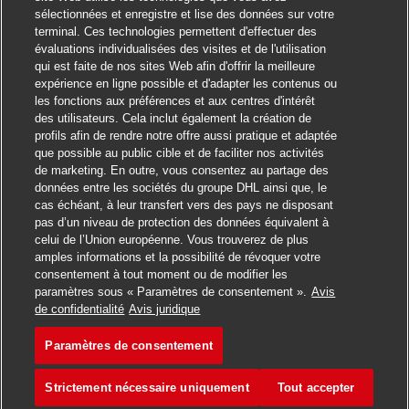
sélectionnées et enregistre et lise des données sur votre
terminal. Ces technologies permettent d'effectuer des
évaluations individualisées des visites et de l'utilisation
qui est faite de nos sites Web afin d'offrir la meilleure
expérience en ligne possible et d'adapter les contenus ou
les fonctions aux préférences et aux centres d'intérêt
des utilisateurs. Cela inclut également la création de
profils afin de rendre notre offre aussi pratique et adaptée
que possible au public cible et de faciliter nos activités
de marketing. En outre, vous consentez au partage des
données entre les sociétés du groupe DHL ainsi que, le
cas échéant, à leur transfert vers des pays ne disposant
pas d’un niveau de protection des données équivalent à
celui de l’Union européenne. Vous trouverez de plus
amples informations et la possibilité de révoquer votre
consentement à tout moment ou de modifier les
paramètres sous « Paramètres de consentement ».
Avis
Postuler
de confidentialité
Avis juridique
Paramètres de consentement
Postbote für Pakete und Bri
Favori
Strictement nécessaire uniquement
Tout accepter