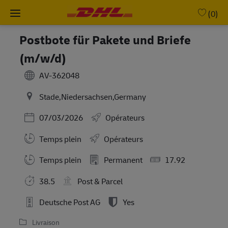
Skip to main content
-
(0)
Postbote für Pakete und Briefe
(m/w/d)
AV-362048
Stade,Niedersachsen,Germany
Posted Date
07/03/2026
Opérateurs
Temps plein
Opérateurs
Working Hours
Temps plein
Permanent
17.92
38.5
Post & Parcel
Deutsche Post AG
Yes
Livraison