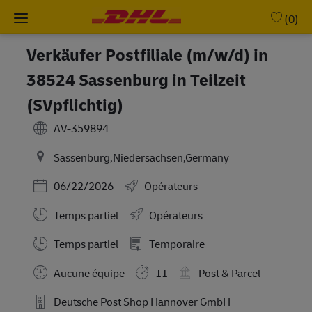
Skip to main content
-
(0)
Verkäufer Postfiliale (m/w/d) in
38524 Sassenburg in Teilzeit
(SVpflichtig)
AV-359894
Sassenburg,Niedersachsen,Germany
Posted Date
06/22/2026
Opérateurs
Temps partiel
Opérateurs
Working Hours
Temps partiel
Temporaire
Aucune équipe
11
Post & Parcel
Deutsche Post Shop Hannover GmbH