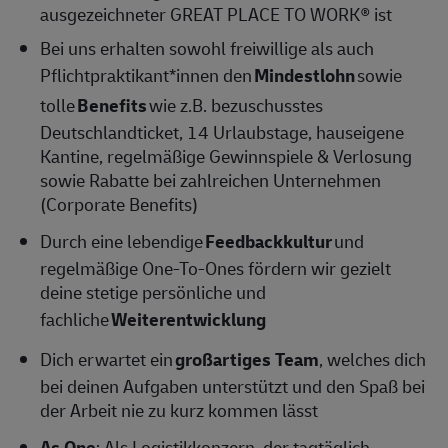
ausgezeichneter GREAT PLACE TO WORK® ist
Bei uns erhalten sowohl freiwillige als auch
Pflichtpraktikant*innen den
Mindestlohn
sowie
tolle
Benefits
wie z.B.
bezuschusstes
Deutschlandticket, 14 Urlaubstage, hauseigene
Kantine, regelmäßige Gewinnspiele & Verlosung
sowie
Rabatte bei zahlreichen Unternehmen
(Corporate Benefits)
Durch eine lebendige
Feedbackkultur
und
regelmäßige One-To-Ones fördern wir gezielt
deine stetige persönliche
und
fachliche
Weiterentwicklung
Dich erwartet ein
großartiges Team
, welches dich
bei deinen Aufgaben unterstützt und den Spaß bei
der Arbeit
nie zu kurz kommen lässt
As One
: Als Logistikkonzern, der tagtäglich