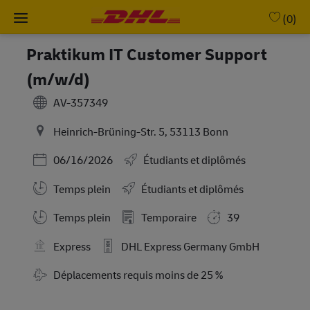
Skip to main content
-
(0)
Praktikum IT Customer Support
(m/w/d)
AV-357349
Heinrich-Brüning-Str. 5, 53113 Bonn
Posted Date
06/16/2026
Étudiants et diplômés
Temps plein
Étudiants et diplômés
Working Hours
Temps plein
Temporaire
39
Express
DHL Express Germany GmbH
Travel Required
Déplacements requis moins de 25 %