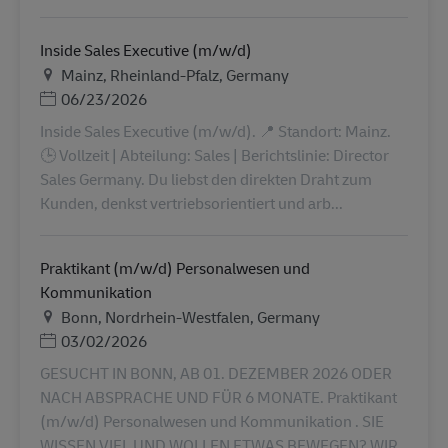
Inside Sales Executive (m/w/d)
Lieu
Mainz, Rheinland-Pfalz, Germany
Posted Date
06/23/2026
Inside Sales Executive (m/w/d). 📍 Standort: Mainz.
🕒 Vollzeit | Abteilung: Sales | Berichtslinie: Director
Sales Germany. Du liebst den direkten Draht zum
Kunden, denkst vertriebsorientiert und arb...
Praktikant (m/w/d) Personalwesen und
Kommunikation
Lieu
Bonn, Nordrhein-Westfalen, Germany
Posted Date
03/02/2026
GESUCHT IN BONN, AB 01. DEZEMBER 2026 ODER
NACH ABSPRACHE UND FÜR 6 MONATE. Praktikant
(m/w/d) Personalwesen und Kommunikation . SIE
WISSEN VIEL UND WOLLEN ETWAS BEWEGEN? WIR