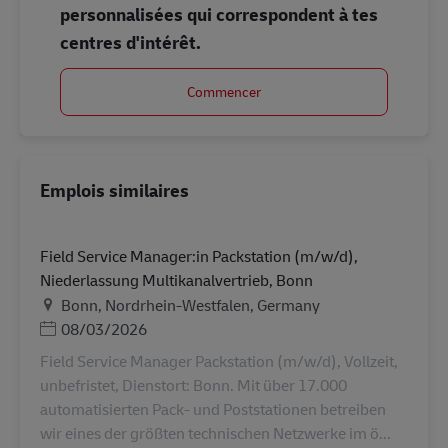
personnalisées qui correspondent à tes
centres d'intérêt.
Commencer
Emplois similaires
Field Service Manager:in Packstation (m/w/d),
Niederlassung Multikanalvertrieb, Bonn
Lieu
Bonn, Nordrhein-Westfalen, Germany
Posted Date
08/03/2026
Field Service Manager Packstation (m/w/d), Vollzeit,
unbefristet, Dienstort: Bonn. Mit über 17.000
automatisierten Pack- und Poststationen betreiben
wir eines der größten technischen Netzwerke im ö...