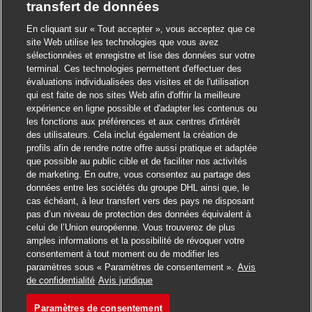
transfert de données
En cliquant sur « Tout accepter », vous acceptez que ce
site Web utilise les technologies que vous avez
sélectionnées et enregistre et lise des données sur votre
terminal. Ces technologies permettent d'effectuer des
évaluations individualisées des visites et de l'utilisation
qui est faite de nos sites Web afin d'offrir la meilleure
expérience en ligne possible et d'adapter les contenus ou
les fonctions aux préférences et aux centres d'intérêt
des utilisateurs. Cela inclut également la création de
profils afin de rendre notre offre aussi pratique et adaptée
que possible au public cible et de faciliter nos activités
de marketing. En outre, vous consentez au partage des
données entre les sociétés du groupe DHL ainsi que, le
cas échéant, à leur transfert vers des pays ne disposant
pas d’un niveau de protection des données équivalent à
celui de l’Union européenne. Vous trouverez de plus
amples informations et la possibilité de révoquer votre
consentement à tout moment ou de modifier les
paramètres sous « Paramètres de consentement ».
Avis
Postuler
de confidentialité
Avis juridique
Paramètres de consentement