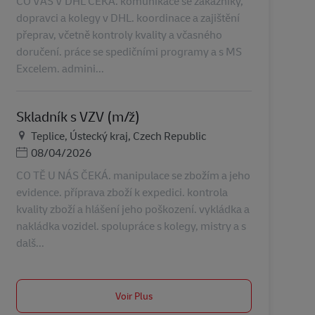
CO VÁS V DHL ČEKÁ. komunikace se zákazníky,
dopravci a kolegy v DHL. koordinace a zajištění
přeprav, včetně kontroly kvality a včasného
doručení. práce se spedičními programy a s MS
Excelem. admini...
Skladník s VZV (m/ž)
Lieu
Teplice, Ústecký kraj, Czech Republic
Posted Date
08/04/2026
CO TĚ U NÁS ČEKÁ. manipulace se zbožím a jeho
evidence. příprava zboží k expedici. kontrola
kvality zboží a hlášení jeho poškození. vykládka a
nakládka vozidel. spolupráce s kolegy, mistry a s
dalš...
Voir Plus