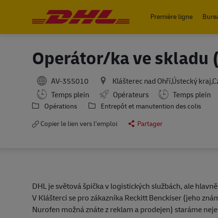
Première ligne
Bure
-
Operátor/ka ve skladu 
AV-355010
Klášterec nad Ohří,Ústecký kraj,C
Working Hours
Temps plein
Opérateurs
Temps plein
Opérations
Entrepôt et manutention des colis
Copier le lien vers l’emploi
Partager
DHL je světová špička v logistických službách, ale hlavn
V Klášterci se pro zákazníka Reckitt Benckiser (jeho znám
Nurofen možná znáte z reklam a prodejen) staráme neje