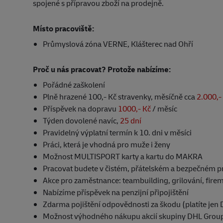
spojené s přípravou zboží na prodejně.
Místo pracoviště:
Průmyslová zóna VERNE, Klášterec nad Ohří
Proč u nás pracovat? Protože nabízíme:
Pořádné zaškolení
Plně hrazené 100,- Kč stravenky, měsíčně cca
2.000,-
Příspěvek na dopravu
1000,- Kč
/ měsíc
Týden dovolené navíc,
25 dní
Pravidelný výplatní termín k 10. dni v měsíci
Práci, která je vhodná pro muže i ženy
Možnost MULTISPORT karty a kartu do MAKRA
Pracovat budete v čistém, přátelském a bezpečném p
Akce pro zaměstnance: teambuilding, grilování, fire
Nabízíme příspěvek na penzijní připojištění
Zdarma pojištění odpovědnosti za škodu (platíte jen
Možnost výhodného nákupu akcií skupiny DHL Grou