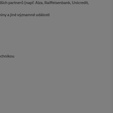
lších partnerů (např. Alza, Raiffeisenbank, Unicredit,
niny a jiné významné události
technikou