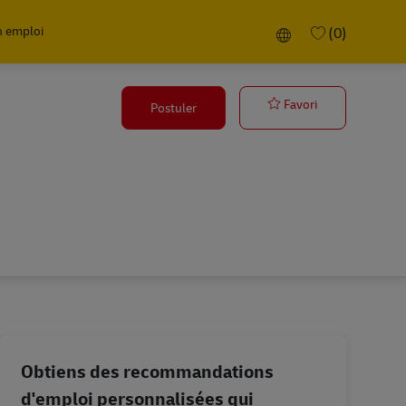
n emploi
Language selected
(0)
Operátor/ka ve
Favori
Postuler
Obtiens des recommandations
d'emploi personnalisées qui