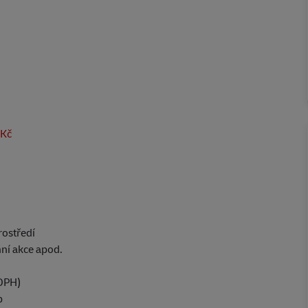
 Kč
rostředí
mní akce apod.
 DPH)
p