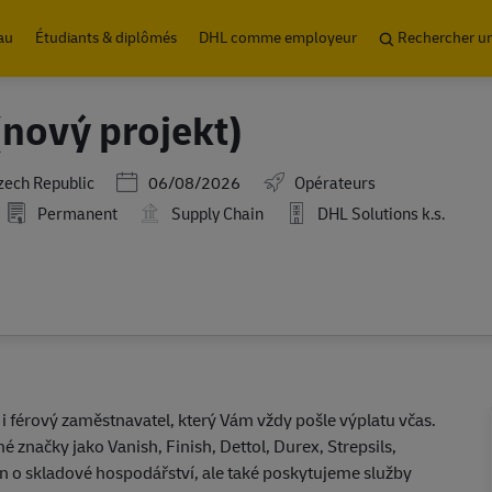
Skip to main content
au
Étudiants & diplômés
DHL comme employeur
Rechercher u
(nový projekt)
Posted Date
zech Republic
06/08/2026
Opérateurs
Permanent
Supply Chain
DHL Solutions k.s.
ě i férový zaměstnavatel, který Vám vždy pošle výplatu včas.
é značky jako Vanish, Finish, Dettol, Durex, Strepsils,
n o skladové hospodářství, ale také poskytujeme služby