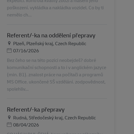
expedici. kontrola kvality zboží a hlášení jeho
poškození. vykládka a nakládka vozidel. Co by ti
nemělo ch...
Referent/-ka na oddělení přepravy
Lieu
Plzeň, Plzeňský kraj, Czech Republic
Posted Date
07/16/2026
Bez čeho se na této pozici neobejdeš? dobré
komunikační schopnosti a to i v anglickém jazyce
(min. B1). znalost práce na počítači a programů
MS Office. ukončené SŠ vzdělání. zodpovědnost,
spolehliv...
Referent/-ka přepravy
Lieu
Rudná, Středočeský kraj, Czech Republic
Posted Date
08/04/2026