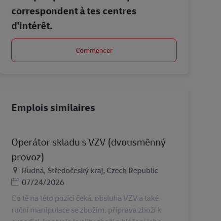
correspondent à tes centres
d'intérêt.
Commencer
Emplois similaires
Operátor skladu s VZV (dvousměnný
provoz)
Lieu
Rudná, Středočeský kraj, Czech Republic
Posted Date
07/24/2026
Co tě na této pozici čeká. obsluha VZV a také
ruční manipulace se zbožím. příprava zboží k