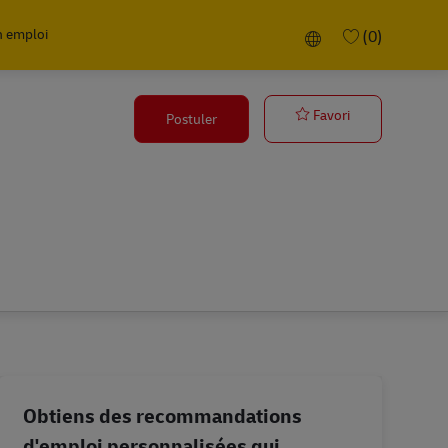
n emploi
Language selected
(0)
Associate - O
Favori
Postuler
Obtiens des recommandations
d'emploi personnalisées qui