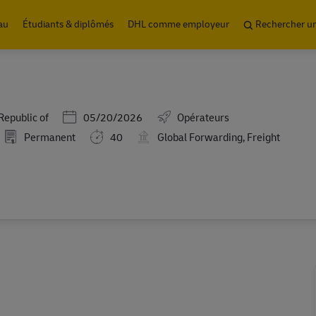
Skip to main content
au
Étudiants & diplômés
DHL comme employeur
Rechercher u
Posted Date
Republic of
05/20/2026
Opérateurs
Permanent
40
Global Forwarding, Freight