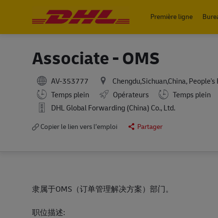
Première ligne
Bure
-
Associate - OMS
AV-353777
Chengdu,Sichuan,China, People's 
Working Hours
Temps plein
Opérateurs
Temps plein
DHL Global Forwarding (China) Co., Ltd.
Copier le lien vers l’emploi
Partager
隶属于OMS（订单管理解决方案）部门。
职位描述: