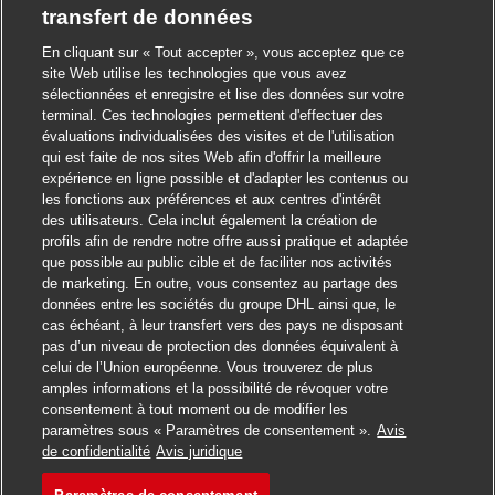
transfert de données
En cliquant sur « Tout accepter », vous acceptez que ce
site Web utilise les technologies que vous avez
sélectionnées et enregistre et lise des données sur votre
terminal. Ces technologies permettent d'effectuer des
évaluations individualisées des visites et de l'utilisation
qui est faite de nos sites Web afin d'offrir la meilleure
expérience en ligne possible et d'adapter les contenus ou
les fonctions aux préférences et aux centres d'intérêt
des utilisateurs. Cela inclut également la création de
profils afin de rendre notre offre aussi pratique et adaptée
que possible au public cible et de faciliter nos activités
de marketing. En outre, vous consentez au partage des
données entre les sociétés du groupe DHL ainsi que, le
cas échéant, à leur transfert vers des pays ne disposant
pas d’un niveau de protection des données équivalent à
celui de l’Union européenne. Vous trouverez de plus
amples informations et la possibilité de révoquer votre
consentement à tout moment ou de modifier les
paramètres sous « Paramètres de consentement ».
Avis
Postuler
de confidentialité
Avis juridique