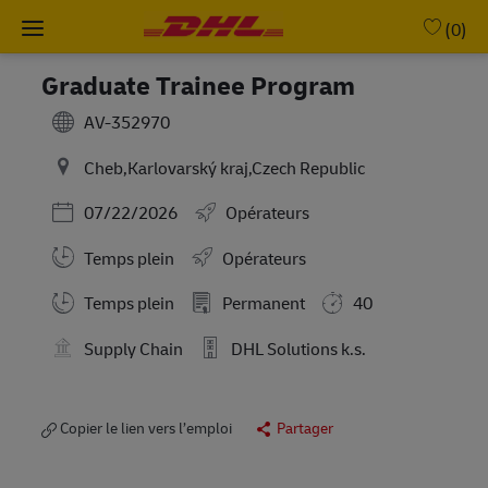
Skip to main content
-
(0)
Graduate Trainee Program
AV-352970
Cheb,Karlovarský kraj,Czech Republic
Posted Date
07/22/2026
Opérateurs
Temps plein
Opérateurs
Working Hours
Temps plein
Permanent
40
Supply Chain
DHL Solutions k.s.
Copier le lien vers l’emploi
Partager