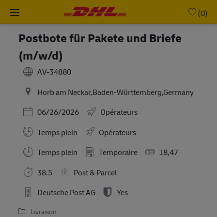
Skip to main content
-
(0)
Postbote für Pakete und Briefe
(m/w/d)
AV-34880
Horb am Neckar,Baden-Württemberg,Germany
Posted Date
06/26/2026
Opérateurs
Temps plein
Opérateurs
Working Hours
Temps plein
Temporaire
18,47
38.5
Post & Parcel
Deutsche Post AG
Yes
Livraison