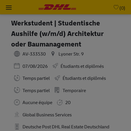
Skip to main content
-
(0)
Werkstudent | Studentische
Aushilfe (w/m/d) Architektur
oder Baumanagement
AV-333530
Lyoner Str. 9
Posted Date
07/08/2026
Étudiants et diplômés
Temps partiel
Étudiants et diplômés
Working Hours
Temps partiel
Temporaire
Aucune équipe
20
Global Business Services
Deutsche Post DHL Real Estate Deutschland