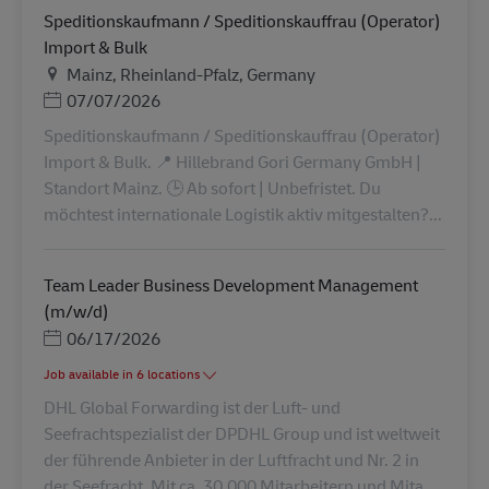
Speditionskaufmann / Speditionskauffrau (Operator)
Import & Bulk
Lieu
Mainz, Rheinland-Pfalz, Germany
Posted Date
07/07/2026
Speditionskaufmann / Speditionskauffrau (Operator)
Import & Bulk. 📍 Hillebrand Gori Germany GmbH |
Standort Mainz. 🕒 Ab sofort | Unbefristet. Du
möchtest internationale Logistik aktiv mitgestalten?...
Team Leader Business Development Management
(m/w/d)
Posted Date
06/17/2026
Job available in 6 locations
DHL Global Forwarding ist der Luft- und
Seefrachtspezialist der DPDHL Group und ist weltweit
der führende Anbieter in der Luftfracht und Nr. 2 in
der Seefracht. Mit ca. 30.000 Mitarbeitern und Mita...