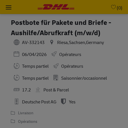
Skip to main content
-
(0)
Postbote für Pakete und Briefe -
Aushilfe/Abrufkraft (m/w/d)
AV-332143
Riesa,Sachsen,Germany
Posted Date
06/04/2026
Opérateurs
Temps partiel
Opérateurs
Working Hours
Temps partiel
Saisonnier/occasionnel
17.2
Post & Parcel
Deutsche Post AG
Yes
Livraison
Opérations