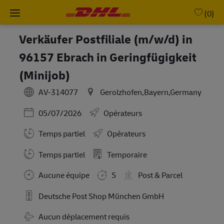
Skip to main content
-
(0)
Verkäufer Postfiliale (m/w/d) in
96157 Ebrach in Geringfügigkeit
(Minijob)
AV-314077
Gerolzhofen,Bayern,Germany
Posted Date
05/07/2026
Opérateurs
Temps partiel
Opérateurs
Working Hours
Temps partiel
Temporaire
Aucune équipe
5
Post & Parcel
Deutsche Post Shop München GmbH
Travel Required
Aucun déplacement requis