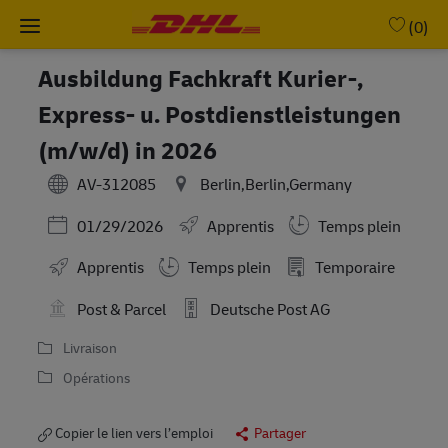
Skip to main content
-
(0)
Ausbildung Fachkraft Kurier-,
Express- u. Postdienstleistungen
(m/w/d) in 2026
AV-312085
Berlin,Berlin,Germany
Posted Date
01/29/2026
Apprentis
Temps plein
Working Hours
Apprentis
Temps plein
Temporaire
Post & Parcel
Deutsche Post AG
Livraison
Opérations
Copier le lien vers l’emploi
Partager