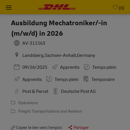
Skip to main content
-
(0)
Ausbildung Mechatroniker/-in
(m/w/d) in 2026
AV-311563
Landsberg,Sachsen-Anhalt,Germany
Posted Date
09/26/2025
Apprentis
Temps plein
Working Hours
Apprentis
Temps plein
Temporaire
Post & Parcel
Deutsche Post AG
Opérations
Freight Transportations and Aviation
Copier le lien vers l’emploi
Partager