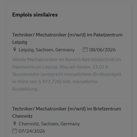
Emplois similaires
Techniker/ Mechatroniker (m/w/d) im Paketzentrum
Leipzig
Lieu
Posted Date
Leipzig, Sachsen, Germany
08/06/2026
Werde Mechatroniker im Bereich Betriebstechnik im
Paketzentrum Leipzig. Was wir bieten. 23,01 €
Stundenlohn (entspricht monatlichem Bruttoentgelt
in Höhe von 3.977,72€) inkl. monatlicher
Auszahlung...
Techniker/ Mechatroniker (m/w/d) im Briefzentrum
Chemnitz
Lieu
Chemnitz, Sachsen, Germany
Posted Date
07/24/2026