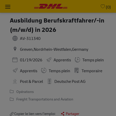
Skip to main content
-
(0)
Ausbildung Berufskraftfahrer/-in
(m/w/d) in 2026
AV-311340
Greven,Nordrhein-Westfalen,Germany
Posted Date
01/19/2026
Apprentis
Temps plein
Working Hours
Apprentis
Temps plein
Temporaire
Post & Parcel
Deutsche Post AG
Opérations
Freight Transportations and Aviation
Copier le lien vers l’emploi
Partager