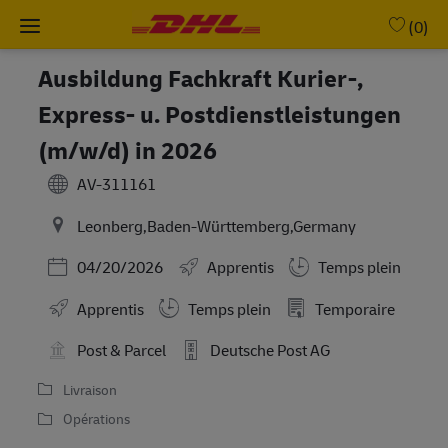
Skip to main content
-
(0)
Ausbildung Fachkraft Kurier-,
Express- u. Postdienstleistungen
(m/w/d) in 2026
AV-311161
Leonberg,Baden-Württemberg,Germany
Posted Date
04/20/2026
Apprentis
Temps plein
Working Hours
Apprentis
Temps plein
Temporaire
Post & Parcel
Deutsche Post AG
Livraison
Opérations