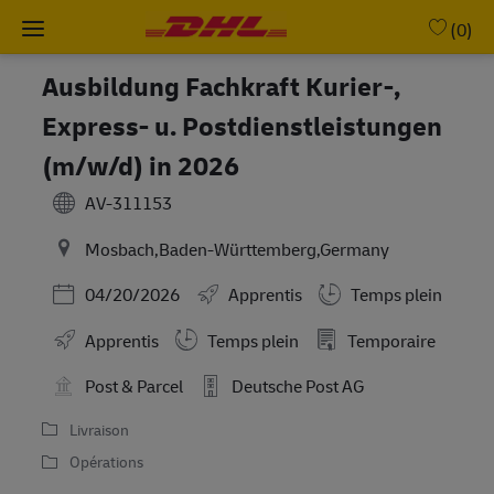
Skip to main content
-
(0)
Ausbildung Fachkraft Kurier-,
Express- u. Postdienstleistungen
(m/w/d) in 2026
AV-311153
Mosbach,Baden-Württemberg,Germany
Posted Date
04/20/2026
Apprentis
Temps plein
Working Hours
Apprentis
Temps plein
Temporaire
Post & Parcel
Deutsche Post AG
Livraison
Opérations