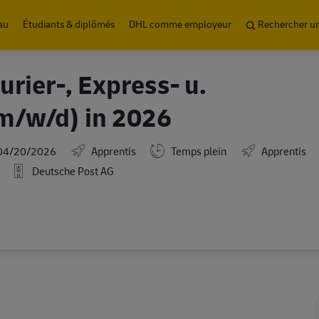
Skip to main content
au
Étudiants & diplômés
DHL comme employeur
Rechercher u
rier-, Express- u.
m/w/d) in 2026
ed Date
04/20/2026
Apprentis
Temps plein
Apprentis
Deutsche Post AG