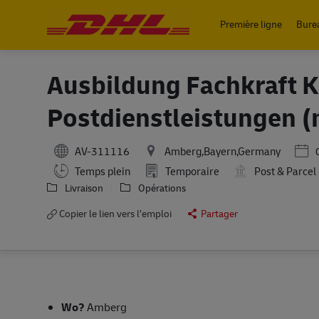
Première ligne
Bure
-
Ausbildung Fachkraft Ku
Postdienstleistungen (
Post
AV-311116
Amberg,Bayern,Germany
Working Hours
Temps plein
Temporaire
Post & Parcel
Livraison
Opérations
Copier le lien vers l’emploi
Partager
Wo?
Amberg