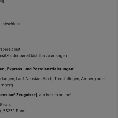
 kg
hulabschluss
sbereit bist
tzt oder bereit bist, ihn zu erlangen
ier-, Express- und Postdienstleistungen!
rlangen, Lauf, Neustadt Aisch, Treuchtlingen, Amberg oder
ürnberg.
enslauf, Zeugnisse),
am besten online!
tte an:
t, 53251 Bonn.