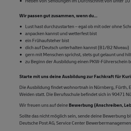
Heben von Sendungen im Durchschnitt von unter 10
Wir passen gut zusammen, wenn du...
Lust hast durchzustarten – egal ob mit oder ohne Sc
anpacken kannst und wetterfest bist
ein Frühaufsteher bist
dich auf Deutsch unterhalten kannst (B1/B2 Niveau)
gern mit Menschen sprichst, stets gut gelaunt und hilf
zu Beginn der Ausbildung einen PKW-Führerschein besi
Starte mit uns deine Ausbildung zur Fachkraft für Kur
Die Ausbildung findet wohnortnah in Nürnberg, Fürth, E
Weiden statt. Die Berufsschule befindet sich in 90471 N
Wir freuen uns auf deine
Bewerbung (Anschreiben, Leb
Sollte das nicht möglich sein, sende deine Bewerbung bi
Deutsche Post AG, Service Center Bewerbermanagemen