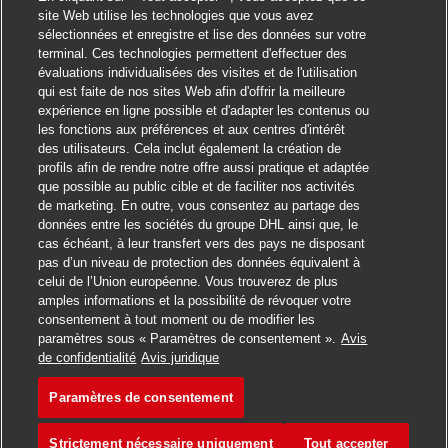
site Web utilise les technologies que vous avez
sélectionnées et enregistre et lise des données sur votre
terminal. Ces technologies permettent d'effectuer des
évaluations individualisées des visites et de l'utilisation
qui est faite de nos sites Web afin d'offrir la meilleure
expérience en ligne possible et d'adapter les contenus ou
les fonctions aux préférences et aux centres d'intérêt
des utilisateurs. Cela inclut également la création de
profils afin de rendre notre offre aussi pratique et adaptée
que possible au public cible et de faciliter nos activités
de marketing. En outre, vous consentez au partage des
données entre les sociétés du groupe DHL ainsi que, le
cas échéant, à leur transfert vers des pays ne disposant
pas d’un niveau de protection des données équivalent à
celui de l’Union européenne. Vous trouverez de plus
amples informations et la possibilité de révoquer votre
consentement à tout moment ou de modifier les
paramètres sous « Paramètres de consentement ».
Avis
Postuler
de confidentialité
Avis juridique
Paramètres de consentement
Ausbildung Berufskraftfahre
Favori
Strictement nécessaire uniquement
Tout accepter