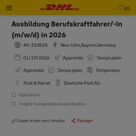
Skip to main content
-
(0)
Ausbildung Berufskraftfahrer/-in
(m/w/d) in 2026
AV-310818
Neu-Ulm,Bayern,Germany
Posted Date
01/19/2026
Apprentis
Temps plein
Working Hours
Apprentis
Temps plein
Temporaire
Post & Parcel
Deutsche Post AG
Opérations
Freight Transportations and Aviation
Copier le lien vers l’emploi
Partager