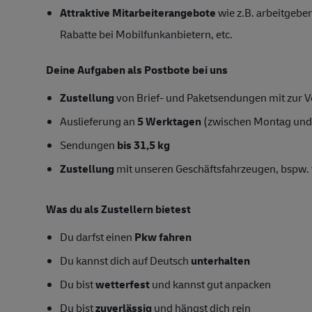
Attraktive Mitarbeiterangebote
wie z.B. arbeitgeber
Rabatte bei Mobilfunkanbietern, etc.
Deine Aufgaben als Postbote bei uns
Zustellung
von Brief- und Paketsendungen mit zur Ve
Auslieferung an
5 Werktagen
(zwischen Montag und
Sendungen
bis 31,5 kg
Zustellung
mit unseren Geschäftsfahrzeugen, bspw. 
Was du als Zustellern bietest
Du darfst einen
Pkw fahren
Du kannst dich auf Deutsch
unterhalten
Du bist
wetterfest
und kannst gut anpacken
Du bist
zuverlässig
und hängst dich rein