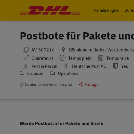
Première ligne
Bure
-
Postbote für Pakete un
AV-307216
Bönnigheim,Baden-Württemberg
Working Hours
Opérateurs
Temps plein
Temporaire
Post & Parcel
Deutsche Post AG
Yes
Livraison
Opérations
Copier le lien vers l’emploi
Partager
Werde Postbot:in für Pakete und Briefe