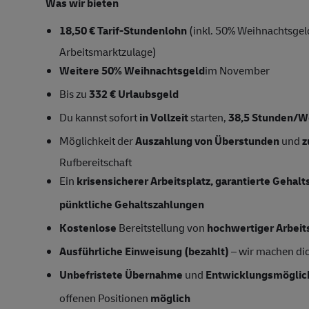
Was wir bieten
18,50 € Tarif-Stundenlohn
(inkl. 50% Weihnachtsgeld
Arbeitsmarktzulage)
Weitere 50% Weihnachtsgeld
im November
Bis zu
332 € Urlaubsgeld
Du kannst sofort
in Vollzeit
starten,
38,5 Stunden/
Möglichkeit der
Auszahlung von Überstunden
und
z
Rufbereitschaft
Ein
krisensicherer Arbeitsplatz, garantierte Gehal
pünktliche Gehaltszahlungen
Kostenlose
Bereitstellung von
hochwertiger Arbeit
Ausführliche Einweisung (bezahlt)
– wir machen dich
Unbefristete Übernahme
und
Entwicklungsmöglic
offenen Positionen
möglich