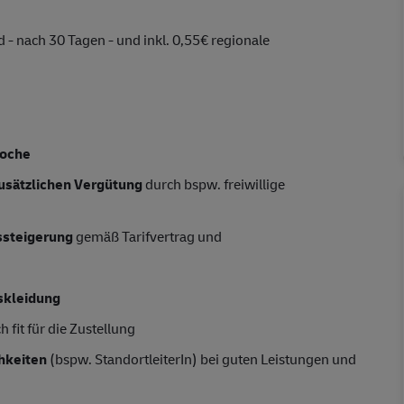
 - nach 30 Tagen - und inkl. 0,55€ regionale
Woche
usätzlichen Vergütung
durch bspw. freiwillige
tssteigerung
gemäß Tarifvertrag und
skleidung
 fit für die Zustellung
hkeiten
(bspw. StandortleiterIn) bei guten Leistungen und