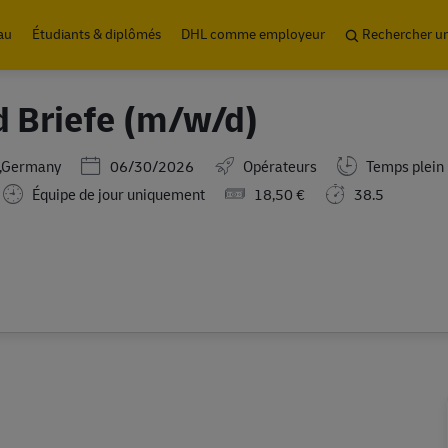
Skip to main content
au
Étudiants & diplômés
DHL comme employeur
Rechercher u
d Briefe (m/w/d)
Posted Date
,Germany
06/30/2026
Opérateurs
Temps plein
Équipe de jour uniquement
18,50 €
38.5