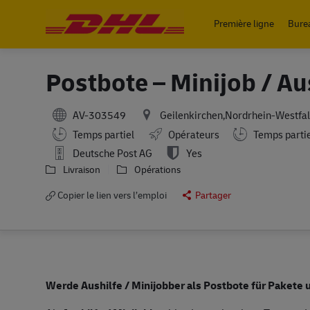
Première ligne
Bure
-
Postbote – Minijob / Au
AV-303549
Geilenkirchen,Nordrhein-Westfa
Working Hours
Temps partiel
Opérateurs
Temps partie
Deutsche Post AG
Yes
Livraison
Opérations
Copier le lien vers l’emploi
Partager
Werde Aushilfe / Minijobber als Postbote für Pakete u