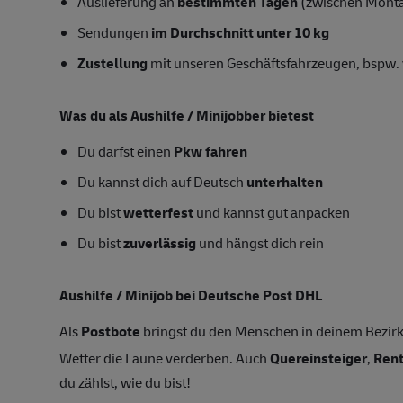
Auslieferung an
bestimmten Tagen
(zwischen Mont
Sendungen
im Durchschnitt unter 10 kg
Zustellung
mit unseren Geschäftsfahrzeugen, bspw. 
Was du als Aushilfe / Minijobber bietest
Du darfst einen
Pkw fahren
Du kannst dich auf Deutsch
unterhalten
Du bist
wetterfest
und kannst gut anpacken
Du bist
zuverlässig
und hängst dich rein
Aushilfe / Minijob bei Deutsche Post DHL
Als
Postbote
bringst du den Menschen in deinem Bezirk
Wetter die Laune verderben. Auch
Quereinsteiger
,
Ren
du zählst, wie du bist!