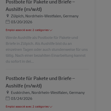
Postbote für Pakete und Briefe –
Aushilfe (m/w/d)
Lieu
Zülpich, Nordrhein-Westfalen, Germany
Posted Date
03/20/2026
Emploi associé avec 2 catégories
Werde Aushilfe als Postbote für Pakete und
Briefe in Zülpich. Als Aushilfe bist du an
einzelnen Tagen oder auch stundenweise für uns
tätig. Nach einer bezahlten Einarbeitung kannst
du sofort in dei...
Postbote für Pakete und Briefe –
Aushilfe (m/w/d)
Lieu
Euskirchen, Nordrhein-Westfalen, Germany
Posted Date
03/24/2026
Emploi associé avec 2 catégories