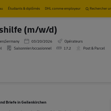
Skip to main content
au
Étudiants & diplômés
DHL comme employeur
Rechercher u
shilfe (m/w/d)
Posted Date
len,Germany
03/20/2026
Opérateurs
l
Saisonnier/occasionnel
17.2
Post & Parcel
nd Briefe in Geilenkirchen