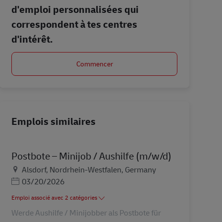
d'emploi personnalisées qui
correspondent à tes centres
d'intérêt.
Commencer
Emplois similaires
Postbote – Minijob / Aushilfe (m/w/d)
Lieu
Alsdorf, Nordrhein-Westfalen, Germany
Posted Date
03/20/2026
Emploi associé avec 2 catégories
Werde Aushilfe / Minijobber als Postbote für