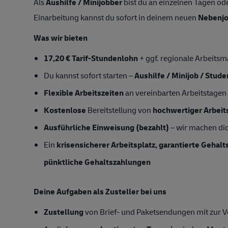
Als
Aushilfe / Minijobber
bist du an einzelnen Tagen ode
Einarbeitung kannst du sofort in deinem neuen
Nebenj
Was wir bieten
17,20 € Tarif-Stundenlohn
+ ggf. regionale Arbeitsm
Du kannst sofort starten –
Aushilfe / Minijob / Stud
Flexible Arbeitszeiten
an vereinbarten Arbeitstagen
Kostenlose
Bereitstellung von
hochwertiger Arbeit
Ausführliche Einweisung (bezahlt)
– wir machen dich
Ein
krisensicherer Arbeitsplatz, garantierte Gehal
pünktliche Gehaltszahlungen
Deine Aufgaben als Zusteller bei uns
Zustellung
von Brief- und Paketsendungen mit zur Ve