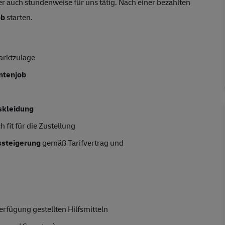
r auch stundenweise für uns tätig. Nach einer bezahlten
ob
starten.
arktzulage
entenjob
skleidung
 fit für die Zustellung
tssteigerung
gemäß Tarifvertrag und
rfügung gestellten Hilfsmitteln