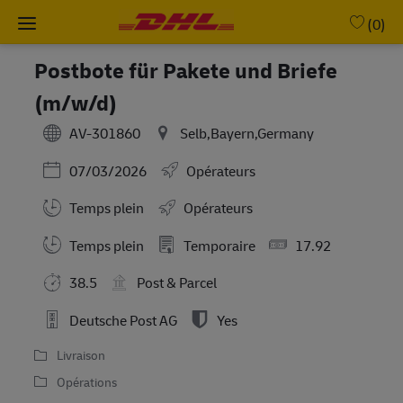
Skip to main content
-
(0)
Postbote für Pakete und Briefe
(m/w/d)
AV-301860
Selb,Bayern,Germany
Posted Date
07/03/2026
Opérateurs
Temps plein
Opérateurs
Working Hours
Temps plein
Temporaire
17.92
38.5
Post & Parcel
Deutsche Post AG
Yes
Livraison
Opérations