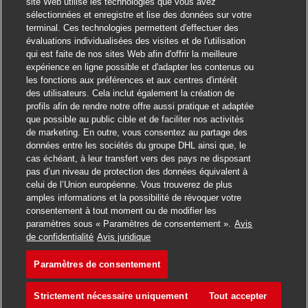
site Web utilise les technologies que vous avez
sélectionnées et enregistre et lise des données sur votre
terminal. Ces technologies permettent d'effectuer des
évaluations individualisées des visites et de l'utilisation
qui est faite de nos sites Web afin d'offrir la meilleure
expérience en ligne possible et d'adapter les contenus ou
les fonctions aux préférences et aux centres d'intérêt
des utilisateurs. Cela inclut également la création de
profils afin de rendre notre offre aussi pratique et adaptée
que possible au public cible et de faciliter nos activités
de marketing. En outre, vous consentez au partage des
données entre les sociétés du groupe DHL ainsi que, le
cas échéant, à leur transfert vers des pays ne disposant
pas d’un niveau de protection des données équivalent à
celui de l’Union européenne. Vous trouverez de plus
amples informations et la possibilité de révoquer votre
consentement à tout moment ou de modifier les
paramètres sous « Paramètres de consentement ».
Avis
Postuler
de confidentialité
Avis juridique
Paramètres de consentement
Postbote für Pakete und Bri
Favori
Strictement nécessaire uniquement
Tout accepter