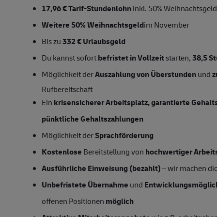
17,96 € Tarif-Stundenlohn
inkl. 50% Weihnachtsgeld
Weitere 50% Weihnachtsgeld
im November
Bis zu
332 € Urlaubsgeld
Du kannst sofort
befristet in Vollzeit
starten,
38,5
S
Möglichkeit der
Auszahlung von Überstunden
und
z
Rufbereitschaft
Ein
krisensicherer Arbeitsplatz, garantierte Gehal
pünktliche Gehaltszahlungen
Möglichkeit der
Sprachförderung
Kostenlose
Bereitstellung von
hochwertiger Arbeit
Ausführliche Einweisung (bezahlt)
– wir machen dich
Unbefristete Übernahme
und
Entwicklungsmöglic
offenen Positionen
möglich