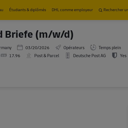
Skip to main content
au
Étudiants & diplômés
DHL comme employeur
Rechercher u
d Briefe (m/w/d)
Posted Date
ermany
03/20/2026
Opérateurs
Temps plein
17.96
Post & Parcel
Deutsche Post AG
Yes