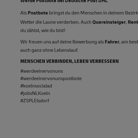
Werde Postbote bei Deutsche Post DHL
Als
Postbote
bringst du den Menschen in deinem Bezirk 
Wetter die Laune verderben. Auch
Quereinsteiger
,
Ren
du zählst, wie du bist!
Wir freuen uns auf deine Bewerbung als
Fahrer
, am bes
auch ganz ohne Lebenslauf.
MENSCHEN VERBINDEN, LEBEN VERBESSERN
#werdeeinervonuns
#werdeeinervonunspostbote
#koelnsocialad
#jobsNLKoeln
#ZSPLElsdorf