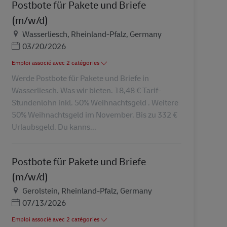
Postbote für Pakete und Briefe
(m/w/d)
Lieu
Wasserliesch, Rheinland-Pfalz, Germany
Posted Date
03/20/2026
Emploi associé avec 2 catégories
Werde Postbote für Pakete und Briefe in
Wasserliesch. Was wir bieten. 18,48 € Tarif-
Stundenlohn inkl. 50% Weihnachtsgeld . Weitere
50% Weihnachtsgeld im November. Bis zu 332 €
Urlaubsgeld. Du kanns...
Postbote für Pakete und Briefe
(m/w/d)
Lieu
Gerolstein, Rheinland-Pfalz, Germany
Posted Date
07/13/2026
Emploi associé avec 2 catégories