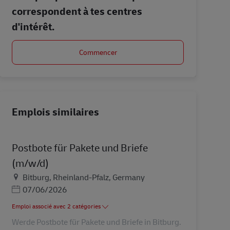
correspondent à tes centres
d'intérêt.
Commencer
Emplois similaires
Postbote für Pakete und Briefe
(m/w/d)
Lieu
Bitburg, Rheinland-Pfalz, Germany
Posted Date
07/06/2026
Emploi associé avec 2 catégories
Werde Postbote für Pakete und Briefe in Bitburg.