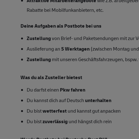
Attraktive Mitarbeiterangebote
wie z.B. arbeitgeber
Rabatte bei Mobilfunkanbietern, etc.
Deine Aufgaben als Postbote bei uns
Zustellung
von Brief- und Paketsendungen mit zur Ve
Auslieferung an
5 Werktagen
(zwischen Montag und
Zustellung
mit unseren Geschäftsfahrzeugen, bspw. 
Was du als Zusteller bietest
Du darfst einen
Pkw fahren
Du kannst dich auf Deutsch
unterhalten
Du bist
wetterfest
und kannst gut anpacken
Du bist
zuverlässig
und hängst dich rein