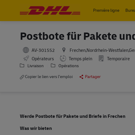
Première ligne
Bure
-
Postbote für Pakete un
AV-301552
Frechen,Nordrhein-Westfalen,G
Working Hours
Opérateurs
Temps plein
Temporaire
Livraison
Opérations
Copier le lien vers l’emploi
Partager
Werde Postbote für Pakete und Briefe in Frechen
Was wir bieten