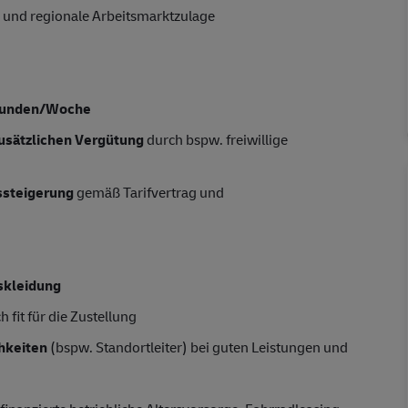
 und regionale Arbeitsmarktzulage
tunden/Woche
usätzlichen Vergütung
durch bspw. freiwillige
tssteigerung
gemäß Tarifvertrag und
skleidung
 fit für die Zustellung
hkeiten
(bspw. Standortleiter) bei guten Leistungen und