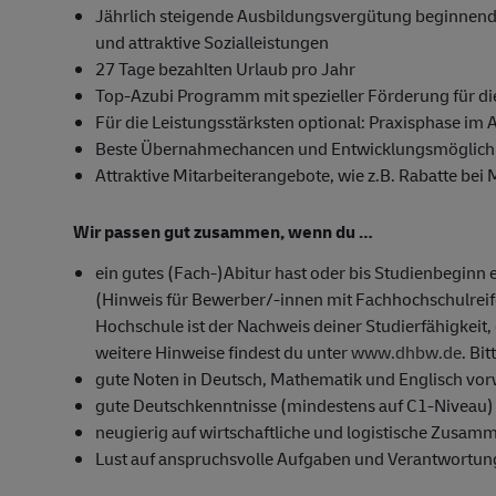
Jährlich steigende Ausbildungsvergütung beginnend 
und attraktive Sozialleistungen
27 Tage bezahlten Urlaub pro Jahr
Top-Azubi Programm mit spezieller Förderung für di
Für die Leistungsstärksten optional: Praxisphase im 
Beste Übernahmechancen und Entwicklungsmöglichk
Attraktive Mitarbeiterangebote, wie z.B. Rabatte bei
Wir passen gut zusammen, wenn du …
ein gutes (Fach-)Abitur hast oder bis Studienbeginn 
(Hinweis für Bewerber/-innen mit Fachhochschulrei
Hochschule ist der Nachweis deiner Studierfähigkeit, 
weitere Hinweise findest du unter
www.dhbw.de
. Bi
gute Noten in Deutsch, Mathematik und Englisch vor
gute Deutschkenntnisse (mindestens auf C1-Niveau)
neugierig auf wirtschaftliche und logistische Zusam
Lust auf anspruchsvolle Aufgaben und Verantwortun