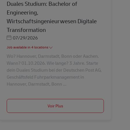
Duales Studium: Bachelor of
Engineering,
Wirtschaftsingenieurwesen Digitale
Transformation
Posted Date
07/29/2026
Job available in 4 locations
Wo? Hannover, Darmstadt, Bonn oder Aachen.
Wann? 01.10.2026. Wie lange? 3 Jahre. Starte
dein Duales Studium bei der Deutschen Post AG,
Geschäftsfeld Fuhrparkmanagement in
Hannover, Darmstadt, Bonn ...
Voir Plus