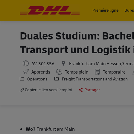
Première ligne
Bure
-
Duales Studium: Bachel
Transport und Logistik
AV-301356
Frankfurt am Main,Hessen,Germ
Working Hours
Apprentis
Temps plein
Temporaire
Opérations
Freight Transportations and Aviation
Copier le lien vers l’emploi
Partager
Wo?
Frankfurt am Main