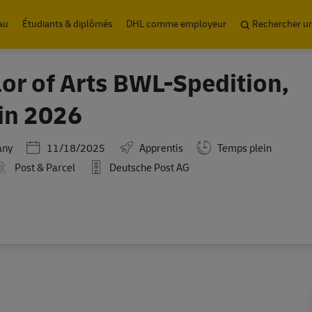
Skip to main content
au
Étudiants & diplômés
DHL comme employeur
Rechercher u
or of Arts BWL-Spedition,
 in 2026
Posted Date
any
11/18/2025
Apprentis
Temps plein
Post & Parcel
Deutsche Post AG