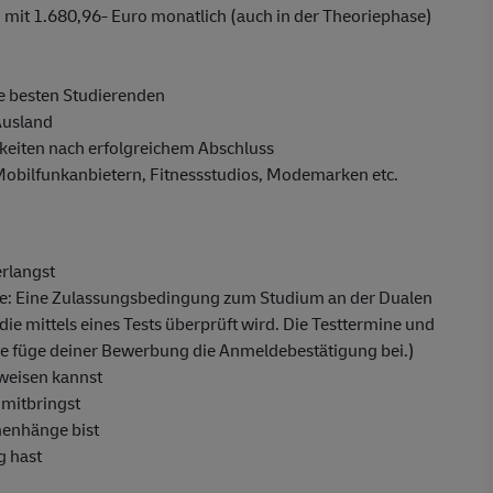
mit 1.680,96- Euro monatlich (auch in der Theoriephase)
e besten Studierenden
Ausland
eiten nach erfolgreichem Abschluss
 Mobilfunkanbietern, Fitnessstudios, Modemarken etc.
erlangst
fe: Eine Zulassungsbedingung zum Studium an der Dualen
die mittels eines Tests überprüft wird. Die Testtermine und
tte füge deiner Bewerbung die Anmeldebestätigung bei.)
weisen kannst
 mitbringst
menhänge bist
g hast