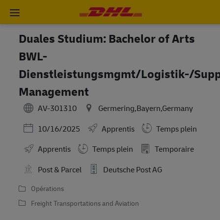
Skip to main content
-
Duales Studium: Bachelor of Arts
BWL-
Dienstleistungsmgmt/Logistik-/Sup
Management
AV-301310
Germering,Bayern,Germany
Posted Date
10/16/2025
Apprentis
Temps plein
Working Hours
Apprentis
Temps plein
Temporaire
Post & Parcel
Deutsche Post AG
Opérations
Freight Transportations and Aviation