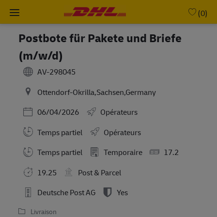
Skip to main content
-
(0)
Postbote für Pakete und Briefe
(m/w/d)
AV-298045
Ottendorf-Okrilla,Sachsen,Germany
Posted Date
06/04/2026
Opérateurs
Temps partiel
Opérateurs
Working Hours
Temps partiel
Temporaire
17.2
19.25
Post & Parcel
Deutsche Post AG
Yes
Livraison