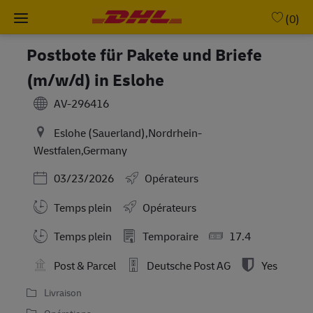
Skip to main content
-
(0)
Postbote für Pakete und Briefe
(m/w/d) in Eslohe
AV-296416
Eslohe (Sauerland),Nordrhein-
Westfalen,Germany
Posted Date
03/23/2026
Opérateurs
Temps plein
Opérateurs
Working Hours
Temps plein
Temporaire
17.4
Post & Parcel
Deutsche Post AG
Yes
Livraison