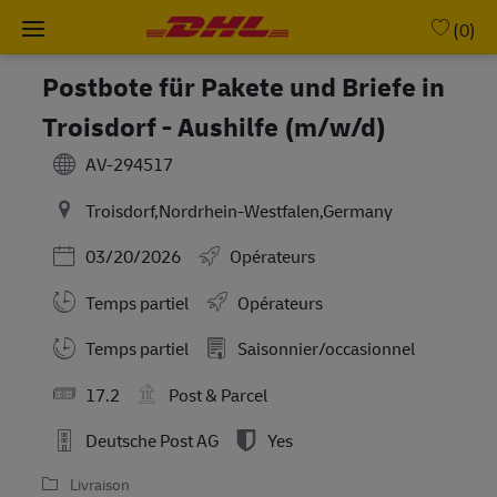
Skip to main content
-
(0)
Postbote für Pakete und Briefe in
Troisdorf - Aushilfe (m/w/d)
AV-294517
Troisdorf,Nordrhein-Westfalen,Germany
Posted Date
03/20/2026
Opérateurs
Temps partiel
Opérateurs
Working Hours
Temps partiel
Saisonnier/occasionnel
17.2
Post & Parcel
Deutsche Post AG
Yes
Livraison