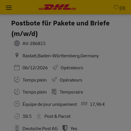
Skip to main content
-
(0)
Postbote für Pakete und Briefe
(m/w/d)
AV-286815
Rastatt,Baden-Württemberg,Germany
Posted Date
06/12/2026
Opérateurs
Temps plein
Opérateurs
Working Hours
Temps plein
Temporaire
Équipe de jour uniquement
17,96 €
38.5
Post & Parcel
Deutsche Post AG
Yes