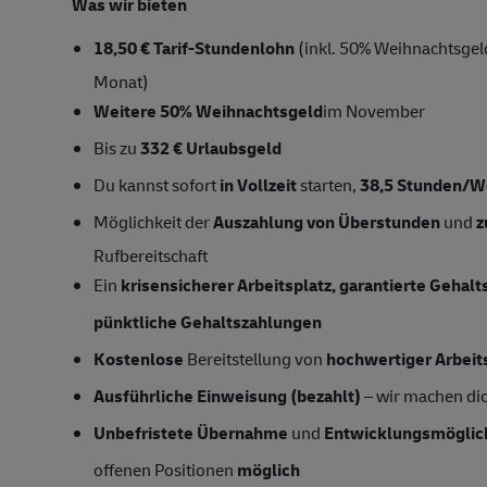
Was wir bieten
18,50 € Tarif-Stundenlohn
(inkl. 50% Weihnachtsgel
Monat)
Weitere 50% Weihnachtsgeld
im November
Bis zu
332 € Urlaubsgeld
Du kannst sofort
in Vollzeit
starten,
38,5 Stunden/
Möglichkeit der
Auszahlung von Überstunden
und
z
Rufbereitschaft
Ein
krisensicherer Arbeitsplatz, garantierte Gehal
pünktliche Gehaltszahlungen
Kostenlose
Bereitstellung von
hochwertiger Arbeit
Ausführliche Einweisung (bezahlt)
– wir machen dich
Unbefristete Übernahme
und
Entwicklungsmöglic
offenen Positionen
möglich