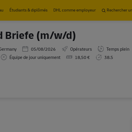
Skip to main content
au
Étudiants & diplômés
DHL comme employeur
Rechercher u
d Briefe (m/w/d)
Posted Date
,Germany
05/08/2026
Opérateurs
Temps plein
Équipe de jour uniquement
18,50 €
38.5