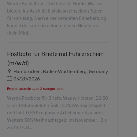
Werde Aushilfe als Postbote für Briefe. Was wir
bieten. Als Aushilfe bist du an einzelnen Tagen
für uns tätig. Nach einer bezahlten Einarbeitung
kannst du sofort in deinem neuen Nebenjob
(kein Mini...
Postbote für Briefe mit Führerschein
(m/w/d)
Lieu
Hambrücken, Baden-Württemberg, Germany
Posted Date
03/20/2026
Emploi associé avec 2 catégories
Werde Postbote für Briefe. Was wir bieten. 18,50
€ Tarif-Stundenlohn (inkl. 50% Weihnachtsgeld
und inkl. 0,55€ regionale Arbeitsmarktzulage).
Weitere 50% Weihnachtsgeld im November . Bis
zu 332 € U...