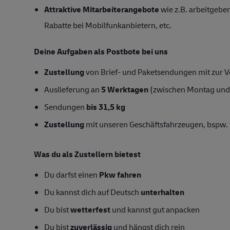
Attraktive Mitarbeiterangebote
wie z.B. arbeitgeber
Rabatte bei Mobilfunkanbietern, etc.
Deine Aufgaben als Postbote bei uns
Zustellung
von Brief- und Paketsendungen mit zur Ve
Auslieferung an
5 Werktagen
(zwischen Montag und
Sendungen
bis 31,5 kg
Zustellung
mit unseren Geschäftsfahrzeugen, bspw. 
Was du als Zustellern bietest
Du darfst einen
Pkw fahren
Du kannst dich auf Deutsch
unterhalten
Du bist
wetterfest
und kannst gut anpacken
Du bist
zuverlässig
und hängst dich rein