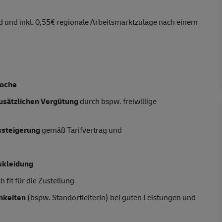
d und inkl. 0,55€ regionale Arbeitsmarktzulage nach einem
Woche
usätzlichen Vergütung
durch bspw. freiwillige
tssteigerung
gemäß Tarifvertrag und
skleidung
 fit für die Zustellung
hkeiten
(bspw. StandortleiterIn) bei guten Leistungen und