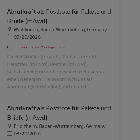
Abrufkraft als Postbote für Pakete und
Briefe (m/w/d)
Lieu
Waiblingen, Baden-Württemberg, Germany
Posted Date
03/20/2026
Emploi associé avec 2 catégories
Du bist Schüler (m/w/d), Student (m/w/d),
Hausfrau, (m/w/d), Rentner (m/w/d),
Selbstständig (m/w/d) oder suchst einfach so
einen Nebenjob? Dann komm zu uns als
Abrufkraft (kein Minijob) und unterst...
Abrufkraft als Postbote für Pakete und
Briefe (m/w/d)
Lieu
Friolzheim, Baden-Württemberg, Germany
Posted Date
03/20/2026