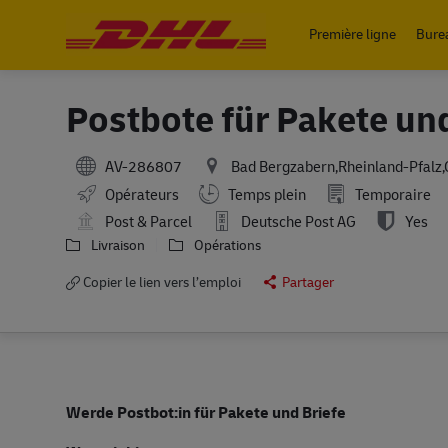
Première ligne
Bure
-
Postbote für Pakete un
AV-286807
Bad Bergzabern,Rheinland-Pfalz
Working Hours
Opérateurs
Temps plein
Temporaire
Post & Parcel
Deutsche Post AG
Yes
Livraison
Opérations
Copier le lien vers l’emploi
Partager
Werde Postbot:in für Pakete und Briefe