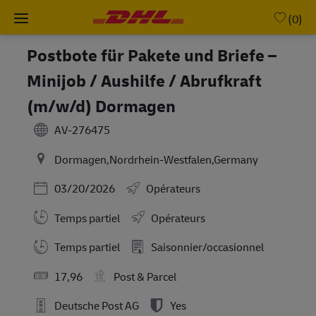
Skip to main content
-
(0)
Postbote für Pakete und Briefe –
Minijob / Aushilfe / Abrufkraft
(m/w/d) Dormagen
AV-276475
Dormagen,Nordrhein-Westfalen,Germany
Posted Date
03/20/2026
Opérateurs
Temps partiel
Opérateurs
Working Hours
Temps partiel
Saisonnier/occasionnel
17,96
Post & Parcel
Deutsche Post AG
Yes