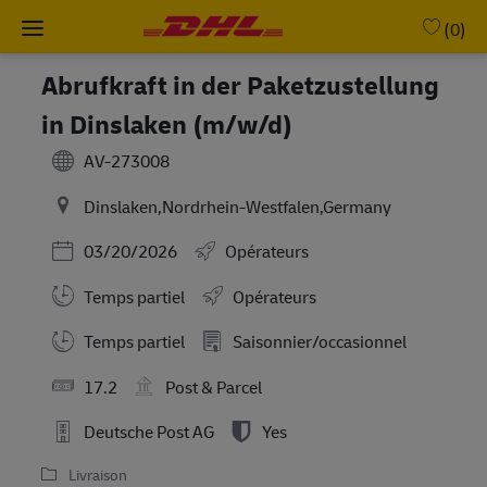
Skip to main content
-
(0)
Abrufkraft in der Paketzustellung
in Dinslaken (m/w/d)
AV-273008
Dinslaken,Nordrhein-Westfalen,Germany
Posted Date
03/20/2026
Opérateurs
Temps partiel
Opérateurs
Working Hours
Temps partiel
Saisonnier/occasionnel
17.2
Post & Parcel
Deutsche Post AG
Yes
Livraison