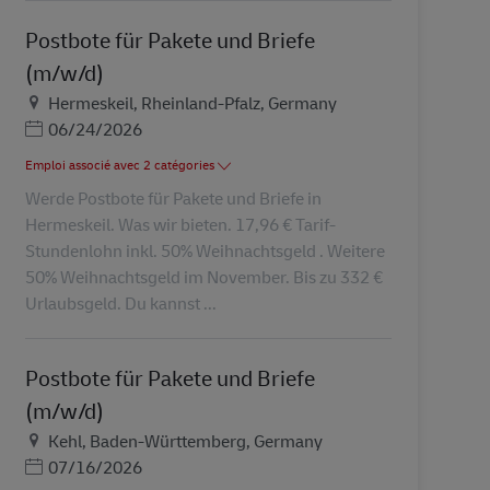
Postbote für Pakete und Briefe
(m/w/d)
Lieu
Hermeskeil, Rheinland-Pfalz, Germany
Posted Date
06/24/2026
Emploi associé avec 2 catégories
Werde Postbote für Pakete und Briefe in
Hermeskeil. Was wir bieten. 17,96 € Tarif-
Stundenlohn inkl. 50% Weihnachtsgeld . Weitere
50% Weihnachtsgeld im November. Bis zu 332 €
Urlaubsgeld. Du kannst ...
Postbote für Pakete und Briefe
(m/w/d)
Lieu
Kehl, Baden-Württemberg, Germany
Posted Date
07/16/2026