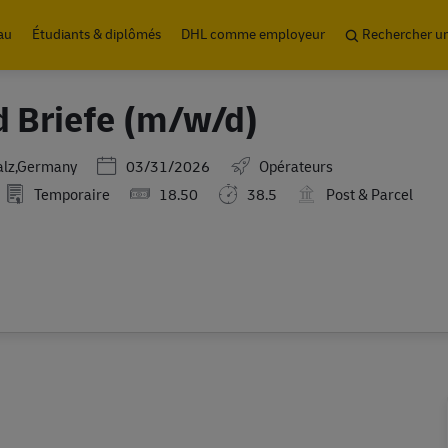
Skip to main content
au
Étudiants & diplômés
DHL comme employeur
Rechercher u
d Briefe (m/w/d)
Posted Date
alz,Germany
03/31/2026
Opérateurs
Temporaire
18.50
38.5
Post & Parcel