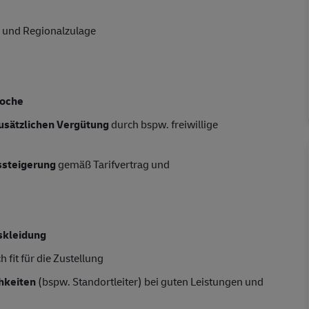
 und Regionalzulage
oche
usätzlichen Vergütung
durch bspw. freiwillige
tssteigerung
gemäß Tarifvertrag und
skleidung
 fit für die Zustellung
hkeiten
(bspw. Standortleiter) bei guten Leistungen und