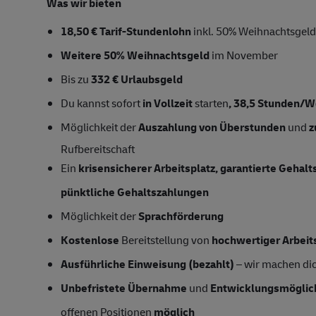
Was wir bieten
18,50 € Tarif-Stundenlohn
inkl. 50% Weihnachtsgeld
Weitere 50% Weihnachtsgeld
im November
Bis zu
332 € Urlaubsgeld
Du kannst sofort
in Vollzeit
starten
,
38,5
Stunden/W
Möglichkeit der
Auszahlung von Überstunden
und
z
Rufbereitschaft
Ein
krisensicherer Arbeitsplatz, garantierte Gehal
pünktliche Gehaltszahlungen
Möglichkeit der
Sprachförderung
Kostenlose
Bereitstellung von
hochwertiger Arbeit
Ausführliche Einweisung (bezahlt)
– wir machen dich
Unbefristete Übernahme
und
Entwicklungsmöglic
offenen Positionen
möglich