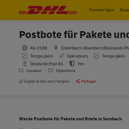
Première ligne
Bure
-
Postbote für Pakete un
AV-2588
Enkenbach-Alsenborn,Rheinland-Pf
Working Hours
Temps plein
Opérateurs
Temps plein
Deutsche Post AG
Yes
Livraison
Opérations
Copier le lien vers l’emploi
Partager
Werde Postbote für Pakete und Briefe in Sembach