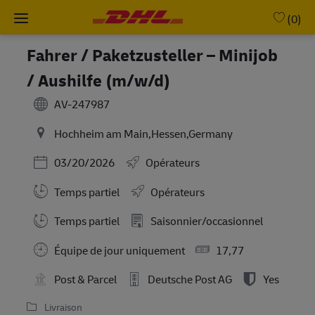
Skip to main content
-
(0)
Fahrer / Paketzusteller – Minijob
/ Aushilfe (m/w/d)
AV-247987
Hochheim am Main,Hessen,Germany
Posted Date
03/20/2026
Opérateurs
Temps partiel
Opérateurs
Working Hours
Temps partiel
Saisonnier/occasionnel
Équipe de jour uniquement
17,77
Post & Parcel
Deutsche Post AG
Yes
Livraison