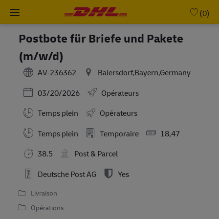
Skip to main content
-
(0)
Postbote für Briefe und Pakete
(m/w/d)
AV-236362
Baiersdorf,Bayern,Germany
Posted Date
03/20/2026
Opérateurs
Temps plein
Opérateurs
Working Hours
Temps plein
Temporaire
18,47
38.5
Post & Parcel
Deutsche Post AG
Yes
Livraison
Opérations