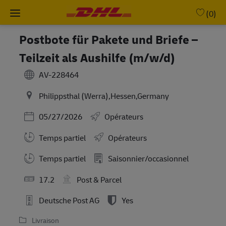
Skip to main content
-
(0)
Postbote für Pakete und Briefe –
Teilzeit als Aushilfe (m/w/d)
AV-228464
Philippsthal (Werra),Hessen,Germany
Posted Date
05/27/2026
Opérateurs
Temps partiel
Opérateurs
Working Hours
Temps partiel
Saisonnier/occasionnel
17.2
Post & Parcel
Deutsche Post AG
Yes
Livraison