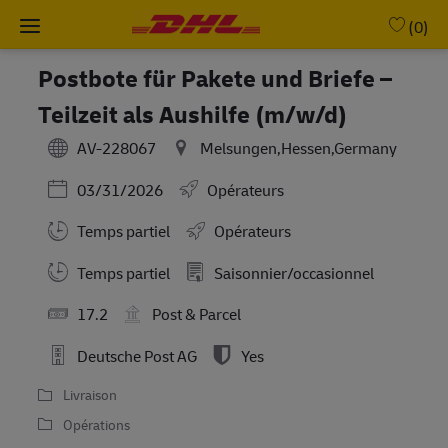
Skip to main content
-
(0)
Postbote für Pakete und Briefe –
Teilzeit als Aushilfe (m/w/d)
AV-228067
Melsungen,Hessen,Germany
Posted Date
03/31/2026
Opérateurs
Temps partiel
Opérateurs
Working Hours
Temps partiel
Saisonnier/occasionnel
17.2
Post & Parcel
Deutsche Post AG
Yes
Livraison
Opérations