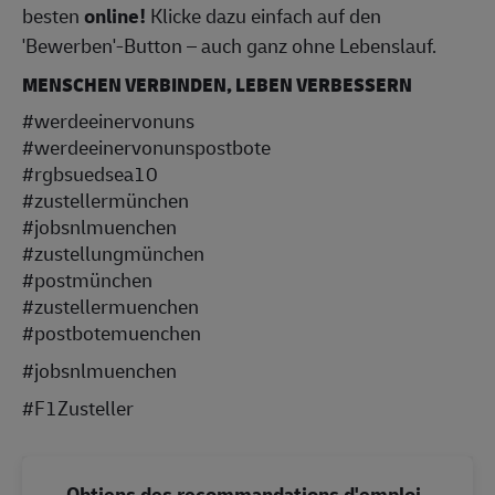
besten
online!
Klicke dazu einfach auf den
'Bewerben'-Button – auch ganz ohne Lebenslauf.
MENSCHEN VERBINDEN, LEBEN VERBESSERN
#werdeeinervonuns
#werdeeinervonunspostbote
#rgbsuedsea10
#zustellermünchen
#jobsnlmuenchen
#zustellungmünchen
#postmünchen
#zustellermuenchen
#postbotemuenchen
#jobsnlmuenchen
#F1Zusteller
Obtiens des recommandations d'emploi