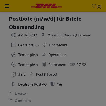
Skip to main content
-
(0)
Postbote (m/w/d) für Briefe
Obersendling
AV-165909
München,Bayern,Germany
Posted Date
04/30/2026
Opérateurs
Temps plein
Opérateurs
Working Hours
Temps plein
Permanent
17.92
38.5
Post & Parcel
Deutsche Post AG
Yes
Livraison
Opérations