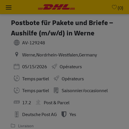
Skip to main content
-
(0)
Postbote für Pakete und Briefe –
Aushilfe (m/w/d) in Werne
AV-129248
Werne,Nordrhein-Westfalen,Germany
Posted Date
05/15/2026
Opérateurs
Temps partiel
Opérateurs
Working Hours
Temps partiel
Saisonnier/occasionnel
17.2
Post & Parcel
Deutsche Post AG
Yes
Livraison